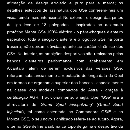
afirmação de design arrojado e puro para a marca; os
detalhes estéticos de assinatura dos GSe conferem-lhes um
visual ainda mais intencional. No exterior, o design das jantes
de liga leve de 18 polegadas - inspiradas no aclamado
protótipo Manta GSe 100% elétrico - o pára-choques dianteiro
específico, toda a secção dianteira e o logótipo GSe na porta
traseira, não deixam dúvidas quanto ao caráter dinâmico dos
GSe. No interior, as ambições desportivas são realçadas pelos
bancos dianteiros performance com acabamento em
Alcântara; além de serem exclusivos das versões GSe,
reforçam substancialmente a reputação de longa data da Opel
em termos de ergonomia superior dos bancos - especialmente
na classe dos modelos compactos do Astra - graças à
certificação AGR. Tradicionalmente, a sigla Opel 'GSe' era a
abreviatura de '
Grand Sport Einspritzung'
(
Grand Sport
Injection
), tal como ostentado no Commodore GS/E e no
Monza GSE, o seu novo significado refere-se ao futuro. Agora,
o termo GSe define a submarca topo de gama e desportiva da