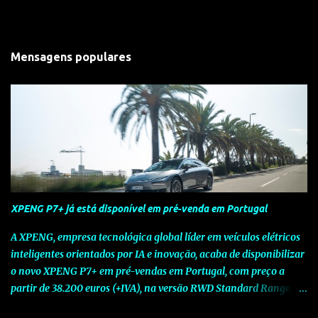
Mensagens populares
XPENG P7+ já está disponível em pré-venda em Portugal
A XPENG, empresa tecnológica global líder em veículos elétricos
inteligentes orientados por IA e inovação, acaba de disponibilizar
o novo XPENG P7+ em pré-vendas em Portugal, com preço a
partir de 38.200 euros (+IVA), na versão RWD Standard Range.
Assinalando o próximo marco da jornada da Marca chinesa que