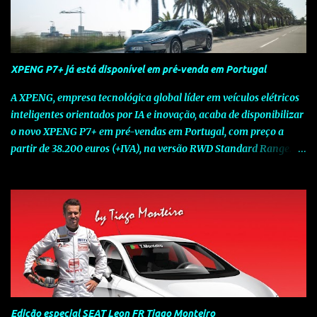
XPENG P7+ já está disponível em pré-venda em Portugal
A XPENG, empresa tecnológica global líder em veículos elétricos
inteligentes orientados por IA e inovação, acaba de disponibilizar
o novo XPENG P7+ em pré-vendas em Portugal, com preço a
partir de 38.200 euros (+IVA), na versão RWD Standard Range.
Assinalando o próximo marco da jornada da Marca chinesa que
rompe com o tradicional na Europa, o novo XPENG P7+ chega
num momento decisivo, em que a indústria automóvel evolui da
mobilidade baseada na potência para a mobilidade baseada na
inteligência. Concebido como um fastback preparado para o
futuro e otimizado por Inteligência Artificial (IA), o novo XPENG
P7+ combina uma arquitetura inteligente avançada, um espaço
de referência no segmento e grande versatilidade para viagens,
respondendo às exigências do quotidiano europeu e refletindo o
Edição especial SEAT Leon FR Tiago Monteiro