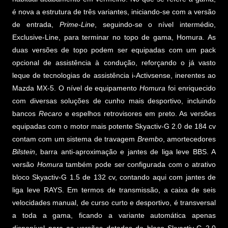
é nova a estrutura de três variantes, iniciando-se com a versão
de entrada,
Prime-Line
, seguindo-se o nível intermédio,
Exclusive-Line, para terminar no topo de gama, Homura. As
duas versões de topo podem ser equipadas com um pack
opcional de assistência à condução, reforçando o já vasto
leque de tecnologias de assistência i-Activsense, inerentes ao
Mazda MX-5. O nível de equipamento
Homura
foi enriquecido
com diversas soluções de cunho mais desportivo, incluindo
bancos
Recaro
e espelhos retrovisores em preto. As versões
equipadas com o motor mais potente Skyactiv-G 2.0 de 184 cv
contam com um sistema de travagem
Brembo
, amortecedores
Bilstein
, barra anti-aproximação e jantes de liga leve BBS. A
versão
Homura
também pode ser configurada com o atrativo
bloco Skyactiv-G 1.5 de 132 cv, contando aqui com jantes de
liga leve RAYS. Em termos de transmissão, a caixa de seis
velocidades manual, de curso curto e desportivo, é transversal
a toda a gama, ficando a variante automática apenas
disponível para as versões dotadas do bloco Skyactiv-G 2.0