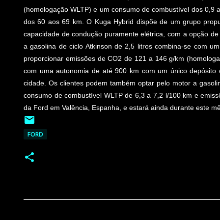
(homologação WLTP) e um consumo de combustível dos 0,9 a
dos 60 aos 69 km. O Kuga Hybrid dispõe de um grupo prop
capacidade de condução puramente elétrica, com a opção de tr
a gasolina de ciclo Atkinson de 2,5 litros combina-se com um
proporcionar emissões de CO2 de 121 a 146 g/km (homologa
com uma autonomia de até 900 km com um único depósito d
cidade. Os clientes podem também optar pelo motor a gasol
consumo de combustível WLTP de 6,3 a 7,2 l/100 km e emiss
da Ford em Valência, Espanha, e estará ainda durante este mê
FORD
C