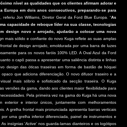
ximo nível as qualidades que os clientes afirmam adorar e
na Europa em dois anos consecutivos, preparando-se para
”, referiu Jon Williams, Diretor Geral da Ford Blue Europa. “
As
uma capacidade de reboque líder na sua classe, tecnologias
um design novo e arrojado, ajudarão a colocar uma nova
gn
mais sólido e confiante do novo Kuga reflete as suas amplas
 frontal de design arrojado, emoldurada por uma barra de luzes
iosamente para os novos faróis 100% LED. A Oval Azul da Ford
anto o capô passa a apresentar uma saliência distinta e linhas
ovo design das óticas traseiras em forma de bastão de hóquei
 opaco que adiciona diferenciação. O novo difusor traseiro e a
isual mais sóbrio e sofisticado da secção traseira. O Kuga
 as versões da gama, dando aos clientes maior flexibilidade para
 necessidades. Pela primeira vez na gama do Kuga há uma nova
 exterior e interior únicos, juntamente com melhoramentos
. A grelha frontal mais pronunciada apresenta barras verticais
or uma grelha inferior diferenciada, painel de instrumentos e
 As insígnias '
Active
' nos guarda-lamas dianteiros e os logótipos