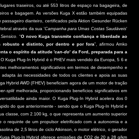
ugares traseiros, ou até 553 litros de espaço na bagageira, de
ageiros e bagagem. As versões Kuga X estão também equipadas
passageiro dianteiro, certificados pela Aktion Gesunder Rücken
tebral através da sua '
Campanha para Umas Costas Saudáveis
'
a
Sensico
. “
O novo Kuga transmite confiança e liberdade ao
robusto e distinto, por dentro e por fora
”, afirmou Amko
ta o espírito da atitude '
can-do
' da Ford, preparada para a
 O Kuga Plug-In Hybrid é o PHEV mais vendido da Europa, 5 6 e
ientes melhoramentos significativos em termos de desempenho e
adapta às necessidades de todos os clientes e apoia as suas
Kuga Hybrid AWD (FHEV) beneficiam agora de um motor de tração
er-split
melhorada, proporcionando benefícios significativos em
satilidade ainda maior. O Kuga Plug-In Hybrid acelera dos 0
pido do que anteriormente - sendo que o Kuga Plug-In Hybrid e
a classe, com 2.100 kg, o que representa um aumento superior
e o requinte de um propulsor eletrificado com a autonomia e a
lina de 2,5 litros de ciclo Atkinson, o motor elétrico, o gerador
o Kuga Plug-In Hybrid oferece emissões de CO2 de 20 a 28 g/km