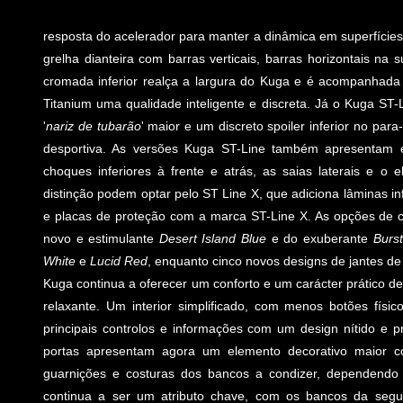
resposta do acelerador para manter a dinâmica em superfícies
grelha dianteira com barras verticais, barras horizontais na s
cromada inferior realça a largura do Kuga e é acompanhada 
Titanium uma qualidade inteligente e discreta. Já o Kuga ST-
'
nariz de tubarão
' maior e um discreto spoiler inferior no par
desportiva. As versões Kuga ST-Line também apresentam el
choques inferiores à frente e atrás, as saias laterais e o 
distinção podem optar pelo ST Line X, que adiciona lâminas i
e placas de proteção com a marca ST-Line X. As opções de 
novo e estimulante
Desert Island Blue
e do exuberante
Burs
White
e
Lucid Red
, enquanto cinco novos designs de jantes de 
Kuga continua a oferecer um conforto e um carácter prático d
relaxante. Um interior simplificado, com menos botões físic
principais controlos e informações com um design nítido e p
portas apresentam agora um elemento decorativo maior 
guarnições e costuras dos bancos a condizer, dependendo 
continua a ser um atributo chave, com os bancos da segu