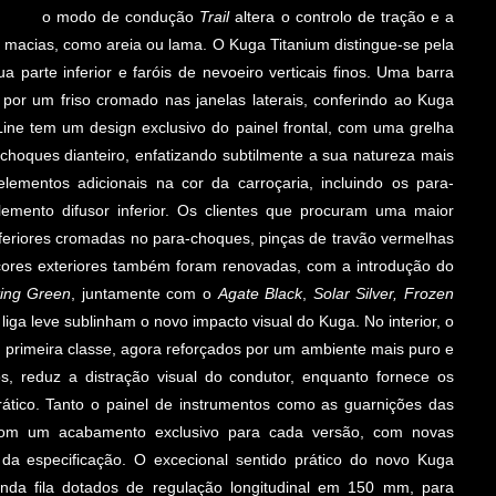
o modo de condução
Trail
altera o controlo de tração e a
 macias, como areia ou lama. O Kuga Titanium distingue-se pela
ua parte inferior e faróis de nevoeiro verticais finos. Uma barra
por um friso cromado nas janelas laterais, conferindo ao Kuga
Line tem um design exclusivo do painel frontal, com uma grelha
a-choques dianteiro, enfatizando subtilmente a sua natureza mais
ementos adicionais na cor da carroçaria, incluindo os para-
elemento difusor inferior. Os clientes que procuram uma maior
nferiores cromadas no para-choques, pinças de travão vermelhas
cores exteriores também foram renovadas, com a introdução do
ting Green
, juntamente com o
Agate Black
,
Solar Silver, Frozen
liga leve sublinham o novo impacto visual do Kuga. No interior, o
e primeira classe, agora reforçados por um ambiente mais puro e
os, reduz a distração visual do condutor, enquanto fornece os
rático. Tanto o painel de instrumentos como as guarnições das
com um acabamento exclusivo para cada versão, com novas
da especificação. O excecional sentido prático do novo Kuga
nda fila dotados de regulação longitudinal em 150 mm, para