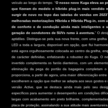
veículo ao longo do tempo. “
O nosso novo Kuga eleva ao pró
que fizeram do modelo o híbrido plug-in mais vendido 
surgir de novo no topo das tabelas de vendas em 2023
melhoradas motorizações Híbrida e Híbrida Plug-in, com 
de conforto e de condução ainda mais inteligentes e 
geração de condutores de SUVs rumo à aventura.
” O
desi
aptidões. Distingue-se pela sua nova frente, com uma grelha
LED a toda a largura, disponível em opção, que flui harmon
está agora orgulhosamente colocada ao centro da grelha, enqu
de carácter definidas, enfatizando a robustez do Kuga. O n
invertido complementa os faróis dianteiros, com um elemento
eliminação da pega do portão da bagageira completam o v
proporciona, a partir de agora, uma maior diferenciação entre
escolherem a opção que melhor se adapta aos seus gostos e
versão
Active
, que se destaca ainda mais pelo seu design
específicos para aumentar o desempenho em condições difíceis
largas com acabamento em preto brilhante, complementadas p
placa de proteção, assinalando a sua atitude mais aventureira.