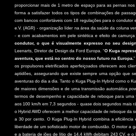
proporcionar mais de 1 metro de espaço para as pernas nos l
forma a satisfazer todos os tipos de combinações de pass
com bancos confortáveis com 18 regulações para o condutor e 
e.V. (AGR) - organização líder na área da saúde da coluna ver
- e com acabamentos em pele sintética e efeito de camurç
condutor, o que é visualmente expresso no seu design 
Leenarts, Diretor de Design da Ford Europa. “
O Kuga represen
aventura, que está no centro do nosso futuro na Europa.
”
os propulsores eletrificados aperfeiçoados oferecem aos cl
aptidões, assegurando que existe sempre uma opção que se 
aventuras do dia a dia. Tanto o Kuga Plug-In Hybrid como o 
de maiores dimensões e de uma transmissão automática
pow
termos de desempenho e capacidade de reboque para uma ver
aos 100 km/h em 7,3 segundos - quase dois segundos mais rá
o Hybrid AWD oferecem a melhor capacidade de reboque da su
a 30 por cento. O Kuga Plug-In Hybrid combina a eficiência 
liberdade de um sofisticado motor de combustão. O motor a gaso
e a bateria de iões de lítio de 14,4 kWh debitam 243 CV, e 