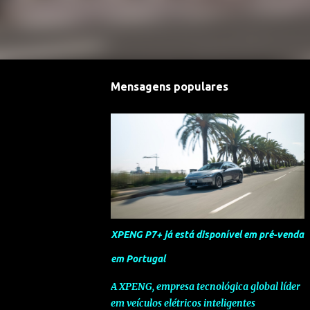
Mensagens populares
XPENG P7+ já está disponível em pré-venda
em Portugal
A XPENG, empresa tecnológica global líder
em veículos elétricos inteligentes