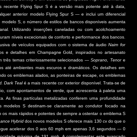
 recente Flying Spur S é a versão mais potente até à data,
er anterior modelo Flying Spur S — e inclui um diferencial
o modelo S, o número de estilos de bancos disponíveis aumenta
anal. Utilizando inserções caneladas ou com acolchoamento
uram níveis excecionais de conforto e performance dos bancos.
usiva de veículos equipados com o sistema de áudio
Naim for
ivos e detalhes em Champagne Gold, inspirados no artesanato
m três temas criteriosamente selecionados —
Soprano, Tenor
e
os até ambientes mais escuros e dramáticos. Os detalhes em
luindo os emblemas alados, as ponteiras de escape, os emblemas
. Dark Teal
é a mais recente cor exterior disponível. Trata-se de
dio, com apontamentos de verde, que acrescenta à paleta uma
za. As finas partículas metalizadas conferem uma profundidade
 Os modelos S destinam-se claramente ao condutor focado na
o os mais rápidos e potentes de sempre a ostentar o emblema S
ance Hybrid
dos novos modelos S oferece mais 130 cv do que o
onsegue acelerar dos 0 aos 60 mph em apenas 3,6 segundos — 0
locidade máxima de 191 mph. A complementar este avançado