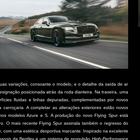
duas variações, consoante o modelo, e o detalhe da saída de ar
esignação posicionada atrás da roda dianteira. Na traseira, uma
rfícies fluidas e linhas depuradas, complementadas por novos
carroçaria. A completar as alterações exteriores estão novos
nos modelos Azure e S. A produção do novo Flying Spur está
ro. O mais recente Flying Spur assinala também o regresso do
 com uma estética desportiva marcante. Inspirado na excelente
hassis
da Bentley e um sistema de propulsão
High-Performance