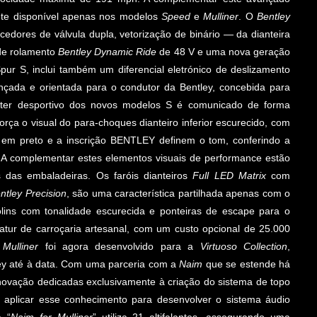
nte disponível apenas nos modelos
Speed
e
Mulliner
. O
Bentley
tecedores de válvula dupla, vetorização de binário — da dianteira
 de rolamento
Bentley Dynamic Ride
de 48 V e uma nova geração
pur S, inclui também um diferencial eletrónico de deslizamento
nçada e orientada para o condutor da Bentley, concebida para
cter desportivo dos novos modelos S é comunicado de forma
orça o visual do para-choques dianteiro inferior escurecido, com
y em preto e a inscrição BENTLEY definem o tom, conferindo a
 A complementar estes elementos visuais de performance estão
das embaladeiras. Os faróis dianteiros
Full LED Matrix
com
ntley Precision
, são uma característica partilhada apenas com o
arolins com tonalidade escurecida e ponteiras de escape para o
atur de carroçaria artesanal, com um custo opcional de 25.000
 Mulliner
foi agora desenvolvido para a
Virtuoso Collection
,
ley até à data. Com uma parceria com a
Naim
que se estende há
novação dedicadas exclusivamente à criação do sistema de topo
oi aplicar esse conhecimento para desenvolver o sistema áudio