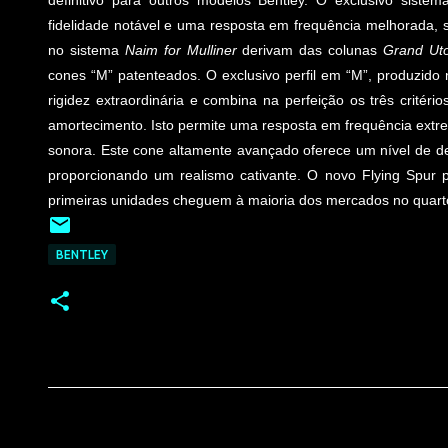
definitivo para outros modelos Bentley. O exclusivo sistem
fidelidade notável e uma resposta em frequência melhorada, s
no sistema
Naim for Mulliner
derivam das colunas
Grand Ut
cones “M” patenteados. O exclusivo perfil em “M”, produzid
rigidez extraordinária e combina na perfeição os três critério
amortecimento. Isto permite uma resposta em frequência extre
sonora. Este cone altamente avançado oferece um nível de de
proporcionando um realismo cativante. O novo Flying Spur p
primeiras unidades cheguem à maioria dos mercados no quarto
BENTLEY
C
o