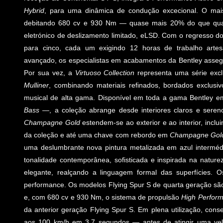
Hybrid
, para uma dinâmica de condução excecional. O mais
debitando 680 cv e 930 Nm — quase mais 20% do que qualqu
eletrónico de deslizamento limitado, eLSD. Com o regresso d
para cinco, cada um exigindo 12 horas de trabalho artes
avançado, os especialistas em acabamentos da Bentley asseg
Por sua vez, a
Virtuoso Collection
representa uma série excl
Mulliner
, combinando materiais refinados, bordados exclus
musical de alta gama. Disponível em toda a gama Bentley e
Bass
—, a coleção abrange desde interiores claros e seren
Champagne Gold
estendem-se ao exterior e ao interior, inc
da coleção e até uma chave com rebordo em
Champagne Gold
uma deslumbrante nova pintura metalizada em azul intermé
tonalidade contemporânea, sofisticada e inspirada na nature
elegante, realçando a linguagem formal das superfícies.
performance. Os modelos Flying Spur S de quarta geração sã
e, com 680 cv e 930 Nm, o sistema de propulsão
High Perform
da anterior geração Flying Spur S. Em plena utilização, c
aos 100 km/h em 3,7 segundos — antes de atingir uma ve