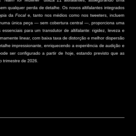
a “
Naim for Mulliner
” utiliza 21 altifalantes, assegurando uma
em qualquer perda de detalhe. Os novos altifalantes integrados
opia
da
Focal
e, tanto nos médios como nos tweeters, incluem
o numa única peça — sem cobertura central —, proporciona uma
s essenciais para um transdutor de altifalante: rigidez, leveza e
mamente linear, com baixa taxa de distorção e melhor dispersão
talhe impressionante, enriquecendo a experiência de audição e
ode ser configurado a partir de hoje, estando previsto que as
 trimestre de 2026.