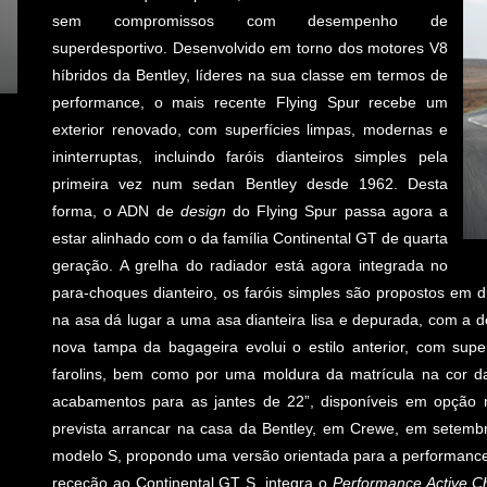
sem compromissos com desempenho de
superdesportivo. Desenvolvido em torno dos motores V8
híbridos da Bentley, líderes na sua classe em termos de
performance, o mais recente Flying Spur recebe um
exterior renovado, com superfícies limpas, modernas e
ininterruptas, incluindo faróis dianteiros simples pela
primeira vez num sedan Bentley desde 1962. Desta
forma, o ADN de
design
do Flying Spur passa agora a
estar alinhado com o da família Continental GT de quarta
geração. A grelha do radiador está agora integrada no
para-choques dianteiro, os faróis simples são propostos em 
na asa dá lugar a uma asa dianteira lisa e depurada, com a d
nova tampa da bagageira evolui o estilo anterior, com supe
farolins, bem como por uma moldura da matrícula na cor da 
acabamentos para as jantes de 22”, disponíveis em opção 
prevista arrancar na casa da Bentley, em Crewe, em setemb
modelo S, propondo uma versão orientada para a performance,
receção ao Continental GT S, integra o
Performance Active C