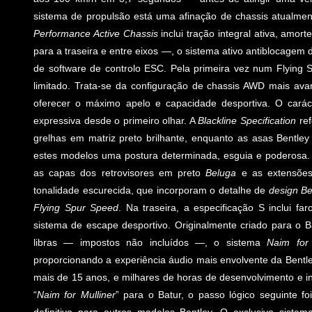
sistema de propulsão está uma afinação de chassis atualme
Performance Active Chassis
inclui tração integral ativa, amor
para a traseira e entre eixos —, o sistema ativo antiblocagem
de software de controlo ESC. Pela primeira vez num Flying S
limitado. Trata-se da configuração de chassis AWD mais ava
oferecer o máximo apelo e capacidade desportiva. O cará
expressiva desde o primeiro olhar. A
Blackline Specification
ref
grelhas em matriz preto brilhante, enquanto as asas Bentle
estes modelos uma postura determinada, esguia e poderosa.
as capas dos retrovisores em preto
Beluga
e as extensões 
tonalidade escurecida, que incorporam o detalhe de
design Be
Flying Spur Speed
. Na traseira, a especificação S inclui f
sistema de escape desportivo. Originalmente criado para o B
libras — impostos não incluídos —, o sistema
Naim for
proporcionando a experiência áudio mais envolvente da Bent
mais de 15 anos, e milhares de horas de desenvolvimento e i
“
Naim for Mulliner
” para o Batur, o passo lógico seguinte f