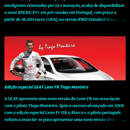
inteligentes orientados por IA e inovação, acaba de disponibilizar
o novo XPENG P7+ em pré-vendas em Portugal, com preço a
partir de 38.200 euros (+IVA), na versão RWD Standard Range.
Assinalando o próximo marco da jornada da Marca chinesa que
rompe com o tradicional na Europa, o novo XPENG P7+ chega
num momento decisivo, em que a indústria automóvel evolui da
mobilidade baseada na potência para a mobilidade baseada na
inteligência. Concebido como um fastback preparado para o
futuro e otimizado por Inteligência Artificial (IA), o novo XPENG
P7+ combina uma arquitetura inteligente avançada, um espaço
de referência no segmento e grande versatilidade para viagens,
respondendo às exigências do quotidiano europeu e refletindo o
Edição especial SEAT Leon FR Tiago Monteiro
compromisso de longo prazo da XPENG com a mobilidade
elétrica centrada no utilizador. O novo XPENG P7+ destaca-se
A SEAT apresenta uma nova versão do Leon FR em associação
pela exclusividade do chip TURING AI, que oferece até 750 TOPS
com o piloto Tiago Monteiro. Após o sucesso alcançado em 2008
de capacidade de computaç...
com a edição especial Leon Fr #18 a Marca e o piloto português
voltam a associar-se para apresentar uma nova versão deste
modelo dedicado a quem procura o prazer de uma condução