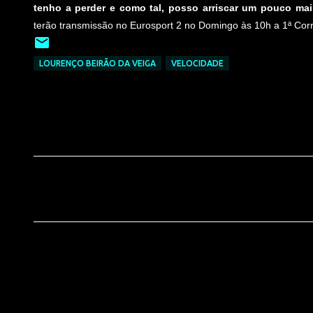
tenho a perder e como tal, posso arriscar um pouco ma
terão transmissão no Eurosport 2 no Domingo às 10h a 1ª Corri
LOURENÇO BEIRÃO DA VEIGA
VELOCIDADE
C
o
m
e
n
t
á