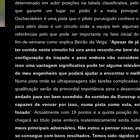
determinado em subir posições na tabela classificativa, pelo
que garantir um lugar no pódio é a meta principal.
Oschersleben é uma pista que o piloto porutuguês conhece e
para além disso é um circuito onde a equipa tem algumas
referências pelo que pode ser importante na fase inicial do
fim-de-semana como explica Beirão da Veiga: “
Apesar de já
ter corrida neste circuito há uns anos recordo-me bem da
configuração do traçado e pese embora não considere
isso uma vantagem significativa pode ter alguma relevâ
do meu engenheiro que poderá ajudar a encontrar o melh
Numa pista onde as ultrapassagens são tarefas complicadas 
qualificação serão de primordial importância para o desenrola
andado para ser bem sucedido. As corridas da Eurocup s
capazes de vencer por isso, numa pista como esta, est
focado
”. Actualmente com 19 pontos e a quinta posição do 
chegará ao título pese embora matemáticamente ainda tudo 
meus principais adversários. Não estou a pensar nisso, es
se consegue com bons resultados. Temos sido rápidos e a