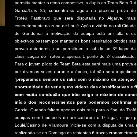
permitiu manter o ritmo competitivo, a dupla do Team Beta Rui
Garcia/Luís Sá, concentra-se agora na próxima prova do
Troféu Fastbravo que será disputada no Algarve, mais
concretamente na zona de Loulé. Após a vitória no rali Cidade
de Gondomar a motivação da equipa está em alta e os
objectivos passam por manter os bons resultados obtidos nas
provas anteriores, que permitiram a subida ao 3º lugar da
classificação do Troféu a apenas 1 ponto do 2º classificado.
Para o jovem piloto do Team Beta esta será mais uma prova e
por diversas vezes durante a época, tal não será impediment
“
preparamos sempre os ralis com o máximo de atenção a
oportunidade de ver alguns vídeos das classificativas e 
com muita condução que irão exigir o máximo de conce
início dos reconhecimentos para podermos confirmar n
Garcia. Quando faltam apenas dois ralis para o final do Trofé
equipas com hipóteses de arrecadarem o 1º lugar, o que pr
Loulé/Casino de Vilamoura inicia-se com a disputa de uma s
realizando-se no Domingo os restantes 6 troços cronometrado