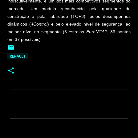
indiscutivelmente, é um dos mais competitivos segmentos do
mercado. Um modelo reconhecido pela qualidade de
construção e pela fiabilidade (TOP3), pelos desempenhos
dinâmicos (
4Control
) e pelo elevado nível de segurança, ao
melhor nível no segmento (5 estrelas
EuroNCAP
, 36 pontos
em 37 possíveis).
RENAULT
C
o
m
e
n