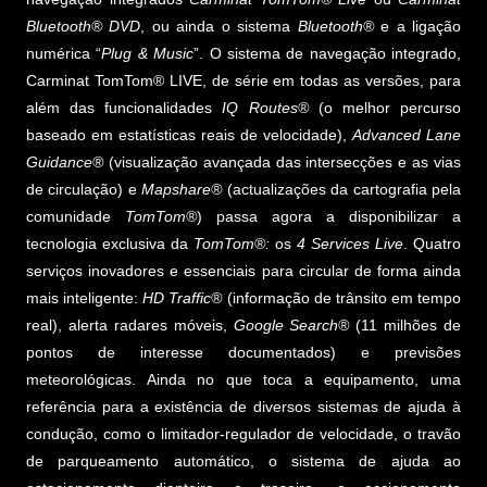
Bluetooth® DVD
, ou ainda o sistema
Bluetooth®
e a ligação
numérica “
Plug & Music
”. O sistema de navegação integrado,
Carminat TomTom® LIVE, de série em todas as versões, para
além das funcionalidades
IQ Routes®
(o melhor percurso
baseado em estatísticas reais de velocidade),
Advanced Lane
Guidance®
(visualização avançada das intersecções e as vias
de circulação) e
Mapshare®
(actualizações da cartografia pela
comunidade
TomTom®
) passa agora a disponibilizar a
tecnologia exclusiva da
TomTom®:
os
4 Services Live
. Quatro
serviços inovadores e essenciais para circular de forma ainda
mais inteligente:
HD Traffic®
(informação de trânsito em tempo
real), alerta radares móveis,
Google Search®
(11 milhões de
pontos de interesse documentados) e previsões
meteorológicas. Ainda no que toca a equipamento, uma
referência para a existência de diversos sistemas de ajuda à
condução, como o limitador-regulador de velocidade, o travão
de parqueamento automático, o sistema de ajuda ao