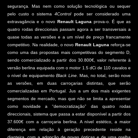
segurança. Mas nem como solução tecnológica ou sequer
pelo custo o sistema
4Control
pode ser considerado uma
extravagância e o novo
Renault Laguna
prova-o. É que as
quatro rodas direccionais passam agora a ser transversais a
quase todas as versões e a um nível de preço francamente
competitivo. Na realidade, o novo
Renault Laguna
reforça-se
como uma das propostas mais competitivas do segmento D,
sendo comercializado a partir dos 30.800€, valor referente à
versão berlina equipada com o motor 1.5 dCi de 110 cavalos e
o nível de equipamento
Black Line
. Mas, no total, serão nove
as versões, em duas carroçarias distintas, que serão
comercializadas em Portugal. Jus a um dos mais exigentes
segmentos de mercado, mas que não se limita a apresentar
como novidade a “democratização” das quatro rodas
direccionais, sistema que passa a estar disponível a partir dos
37.600€ com a carroçaria berlina. A nível estético, a maior
diferença em relação à geração precedente reside na
dianteira, com a adopção de novas ópticas e de uma grelha