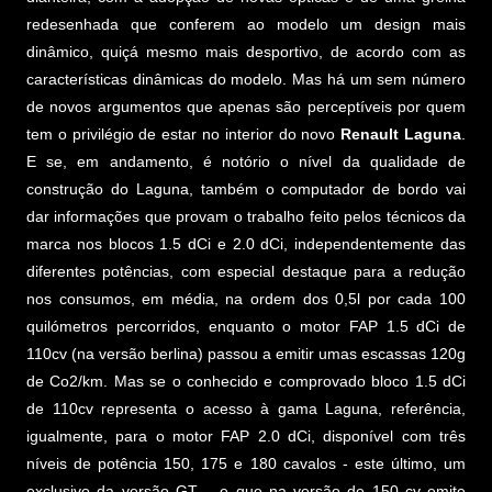
redesenhada que conferem ao modelo um design mais
dinâmico, quiçá mesmo mais desportivo, de acordo com as
características dinâmicas do modelo. Mas há um sem número
de novos argumentos que apenas são perceptíveis por quem
tem o privilégio de estar no interior do novo
Renault Laguna
.
E se, em andamento, é notório o nível da qualidade de
construção do Laguna, também o computador de bordo vai
dar informações que provam o trabalho feito pelos técnicos da
marca nos blocos 1.5 dCi e 2.0 dCi, independentemente das
diferentes potências, com especial destaque para a redução
nos consumos, em média, na ordem dos 0,5l por cada 100
quilómetros percorridos, enquanto o motor FAP 1.5 dCi de
110cv (na versão berlina) passou a emitir umas escassas 120g
de Co2/km. Mas se o conhecido e comprovado bloco 1.5 dCi
de 110cv representa o acesso à gama Laguna, referência,
igualmente, para o motor FAP 2.0 dCi, disponível com três
níveis de potência 150, 175 e 180 cavalos - este último, um
exclusivo da versão GT – e que na versão de 150 cv emite