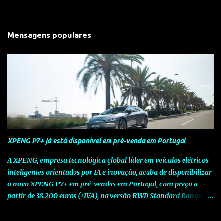
Mensagens populares
XPENG P7+ já está disponível em pré-venda em Portugal
A XPENG, empresa tecnológica global líder em veículos elétricos
inteligentes orientados por IA e inovação, acaba de disponibilizar
o novo XPENG P7+ em pré-vendas em Portugal, com preço a
partir de 38.200 euros (+IVA), na versão RWD Standard Range.
Assinalando o próximo marco da jornada da Marca chinesa que
rompe com o tradicional na Europa, o novo XPENG P7+ chega