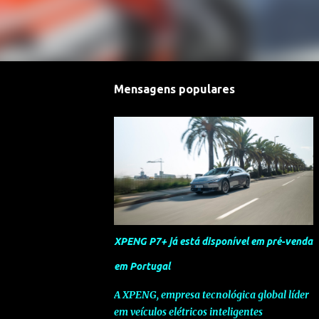
Mensagens populares
XPENG P7+ já está disponível em pré-venda
em Portugal
A XPENG, empresa tecnológica global líder
em veículos elétricos inteligentes