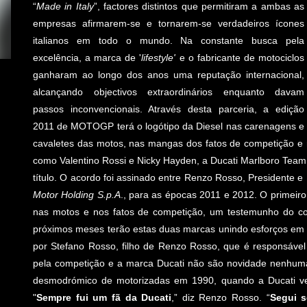
“
Made in Italy
”, factores distintos que permitiram a ambas as
empresas afirmarem-se e tornarem-se verdadeiros ícones
italianos em todo o mundo. Na constante busca pela
excelência, a marca de '
lifestyle'
e o fabricante de motociclos
ganharam ao longo dos anos uma reputação internacional,
alcançando objectivos extraordinários enquanto davam
passos inconvencionais. Através desta parceria, a edição
2011 de MOTOGP terá o logótipo da Diesel nas carenagens e
cavaletes das motos, nas mangas dos fatos de competição 
como Valentino Rossi e Nicky Hayden, a Ducati Marlboro Team,
título. O acordo foi assinado entre Renzo Rosso, Presidente e
Motor Holding S.p.A
., para as épocas 2011 e 2012. O primeir
nas motos e nos fatos de competição, um testemunho do com
próximos meses terão estas duas marcas unindo esforços em pr
por Stefano Rosso, filho de Renzo Rosso, que é responsável 
pela competição e a marca Ducati não são novidade nenhuma
desmodrómico de motorizadas em 1990, quando a Ducati v
"
Sempre fui um fã da Ducati
,” diz Renzo Rosso. “
Segui 