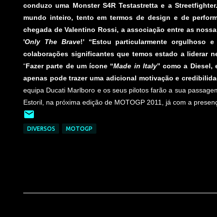
conduzo uma Monster S4R Testastretta e a Streetfighte
mundo inteiro, tento em termos de design e de perform
chegada de Valentino Rossi, a associação entre as nossa
'
Only The Brave
!' “Estou particularmente orgulhoso e
colaborações significantes que temos estado a liderar n
“
Fazer parte de um ícone “
Made in Italy
” como a Diesel,
apenas pode trazer uma adicional motivação e credibilid
equipa Ducati Marlboro e os seus pilotos farão a sua passage
Estoril, na próxima edição de MOTOGP 2011, já com a presenç
DIVERSOS
MOTOGP
C