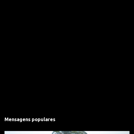
o
s
Mensagens populares