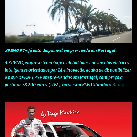
XPENG P7+ já está disponível em pré-venda em Portugal
A XPENG, empresa tecnológica global líder em veículos elétricos
inteligentes orientados por IA e inovação, acaba de disponibilizar
o novo XPENG P7+ em pré-vendas em Portugal, com preço a
partir de 38.200 euros (+IVA), na versão RWD Standard Range.
Assinalando o próximo marco da jornada da Marca chinesa que
rompe com o tradicional na Europa, o novo XPENG P7+ chega
num momento decisivo, em que a indústria automóvel evolui da
mobilidade baseada na potência para a mobilidade baseada na
inteligência. Concebido como um fastback preparado para o
futuro e otimizado por Inteligência Artificial (IA), o novo XPENG
P7+ combina uma arquitetura inteligente avançada, um espaço