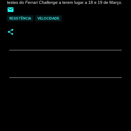
testes do
Ferrari Challenge
a terem lugar a 18 e 19 de Março.
RESISTÊNCIA
VELOCIDADE
C
o
m
e
n
t
á
r
i