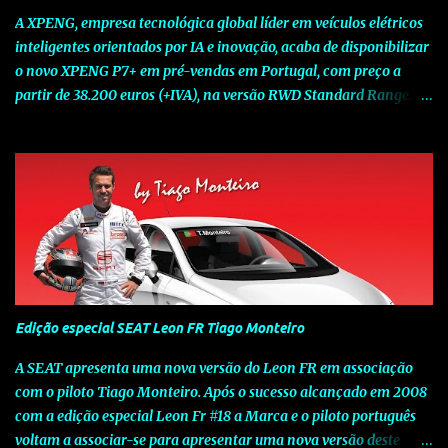
A XPENG, empresa tecnológica global líder em veículos elétricos
inteligentes orientados por IA e inovação, acaba de disponibilizar
o novo XPENG P7+ em pré-vendas em Portugal, com preço a
partir de 38.200 euros (+IVA), na versão RWD Standard Range.
Assinalando o próximo marco da jornada da Marca chinesa que
rompe com o tradicional na Europa, o novo XPENG P7+ chega
num momento decisivo, em que a indústria automóvel evolui da
mobilidade baseada na potência para a mobilidade baseada na
inteligência. Concebido como um fastback preparado para o
futuro e otimizado por Inteligência Artificial (IA), o novo XPENG
P7+ combina uma arquitetura inteligente avançada, um espaço
de referência no segmento e grande versatilidade para viagens,
respondendo às exigências do quotidiano europeu e refletindo o
Edição especial SEAT Leon FR Tiago Monteiro
compromisso de longo prazo da XPENG com a mobilidade
elétrica centrada no utilizador. O novo XPENG P7+ destaca-se
A SEAT apresenta uma nova versão do Leon FR em associação
pela exclusividade do chip TURING AI, que oferece até 750 TOPS
com o piloto Tiago Monteiro. Após o sucesso alcançado em 2008
de capacidade de computaç...
com a edição especial Leon Fr #18 a Marca e o piloto português
voltam a associar-se para apresentar uma nova versão deste