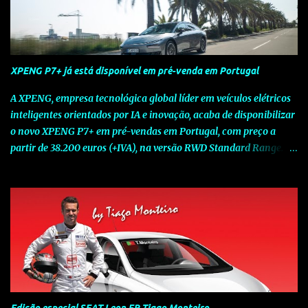
XPENG P7+ já está disponível em pré-venda em Portugal
A XPENG, empresa tecnológica global líder em veículos elétricos
inteligentes orientados por IA e inovação, acaba de disponibilizar
o novo XPENG P7+ em pré-vendas em Portugal, com preço a
partir de 38.200 euros (+IVA), na versão RWD Standard Range.
Assinalando o próximo marco da jornada da Marca chinesa que
rompe com o tradicional na Europa, o novo XPENG P7+ chega
num momento decisivo, em que a indústria automóvel evolui da
mobilidade baseada na potência para a mobilidade baseada na
inteligência. Concebido como um fastback preparado para o
futuro e otimizado por Inteligência Artificial (IA), o novo XPENG
P7+ combina uma arquitetura inteligente avançada, um espaço
de referência no segmento e grande versatilidade para viagens,
respondendo às exigências do quotidiano europeu e refletindo o