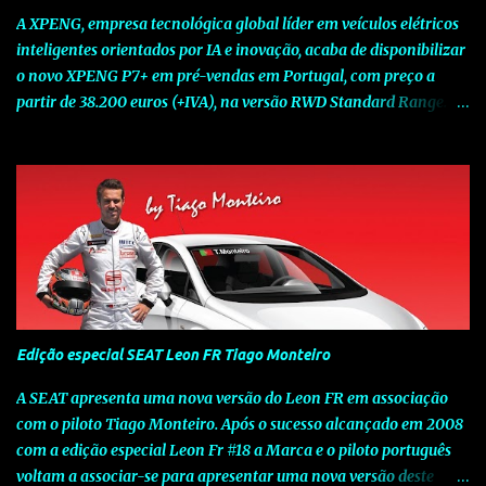
A XPENG, empresa tecnológica global líder em veículos elétricos
inteligentes orientados por IA e inovação, acaba de disponibilizar
o novo XPENG P7+ em pré-vendas em Portugal, com preço a
partir de 38.200 euros (+IVA), na versão RWD Standard Range.
Assinalando o próximo marco da jornada da Marca chinesa que
rompe com o tradicional na Europa, o novo XPENG P7+ chega
num momento decisivo, em que a indústria automóvel evolui da
mobilidade baseada na potência para a mobilidade baseada na
inteligência. Concebido como um fastback preparado para o
futuro e otimizado por Inteligência Artificial (IA), o novo XPENG
P7+ combina uma arquitetura inteligente avançada, um espaço
de referência no segmento e grande versatilidade para viagens,
respondendo às exigências do quotidiano europeu e refletindo o
Edição especial SEAT Leon FR Tiago Monteiro
compromisso de longo prazo da XPENG com a mobilidade
elétrica centrada no utilizador. O novo XPENG P7+ destaca-se
A SEAT apresenta uma nova versão do Leon FR em associação
pela exclusividade do chip TURING AI, que oferece até 750 TOPS
com o piloto Tiago Monteiro. Após o sucesso alcançado em 2008
de capacidade de computaç...
com a edição especial Leon Fr #18 a Marca e o piloto português
voltam a associar-se para apresentar uma nova versão deste