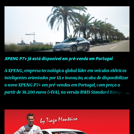
XPENG P7+ já está disponível em pré-venda em Portugal
A XPENG, empresa tecnológica global líder em veículos elétricos
inteligentes orientados por IA e inovação, acaba de disponibilizar
o novo XPENG P7+ em pré-vendas em Portugal, com preço a
partir de 38.200 euros (+IVA), na versão RWD Standard Range.
Assinalando o próximo marco da jornada da Marca chinesa que
rompe com o tradicional na Europa, o novo XPENG P7+ chega
num momento decisivo, em que a indústria automóvel evolui da
mobilidade baseada na potência para a mobilidade baseada na
inteligência. Concebido como um fastback preparado para o