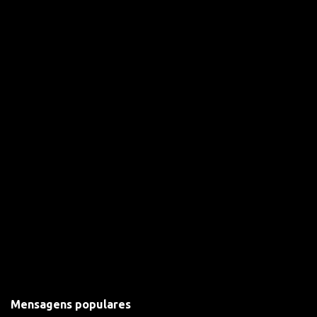
i
o
s
Mensagens populares