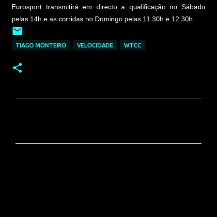
Eurosport transmitirá em directo a qualificação no Sábado
pelas 14h e as corridas no Domingo pelas 11.30h e 12.30h.
TIAGO MONTEIRO
VELOCIDADE
WTCC
C
o
m
e
n
t
á
r