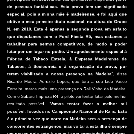
de pessoas fantásticas. Esta prova tem um significado
especial, pois a minha mãe é madeirense, e foi aqui que
obtive o meu primeiro título nacional, na altura do Grupo
N, em 2010. Esta é apenas a segunda prova em asfalto
que disputamos com o Ford Fiesta R5, mas estamos a
trabalhar para sermos competitivos, de modo a poder
lutar por um lugar no pódio. Um agradecimento especial à
Fábrica de Tabaco Estrela, à Empresa Madeirense de
Tabacos, à Socicorreia e à organização da prova, por
terem viabilizado a nossa presença na Madeira
”, disse
Ricardo Moura. Adruzilo Lopes, que terá a seu lado Vasco
Ferreira, marca mais uma presença no Rali Vinho da Madeira.
Com o Subaru Impreza R4, o piloto vai tentar lutar pelo melhor
resultado possível. “
Vamos tentar fazer o melhor rali
possível, focados no Campeonato Nacional de Ralis. Esta
é a primeira vez que corro na Madeira sem a presença de
concorrentes estrangeiros, mas voltar a esta ilha é sempre
um prazer, pois este é um rali com características únicas.