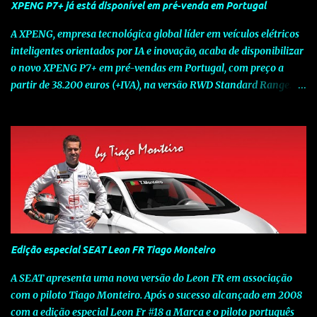
XPENG P7+ já está disponível em pré-venda em Portugal
A XPENG, empresa tecnológica global líder em veículos elétricos
inteligentes orientados por IA e inovação, acaba de disponibilizar
o novo XPENG P7+ em pré-vendas em Portugal, com preço a
partir de 38.200 euros (+IVA), na versão RWD Standard Range.
Assinalando o próximo marco da jornada da Marca chinesa que
rompe com o tradicional na Europa, o novo XPENG P7+ chega
num momento decisivo, em que a indústria automóvel evolui da
mobilidade baseada na potência para a mobilidade baseada na
inteligência. Concebido como um fastback preparado para o
futuro e otimizado por Inteligência Artificial (IA), o novo XPENG
P7+ combina uma arquitetura inteligente avançada, um espaço
de referência no segmento e grande versatilidade para viagens,
respondendo às exigências do quotidiano europeu e refletindo o
Edição especial SEAT Leon FR Tiago Monteiro
compromisso de longo prazo da XPENG com a mobilidade
elétrica centrada no utilizador. O novo XPENG P7+ destaca-se
A SEAT apresenta uma nova versão do Leon FR em associação
pela exclusividade do chip TURING AI, que oferece até 750 TOPS
com o piloto Tiago Monteiro. Após o sucesso alcançado em 2008
de capacidade de computaç...
com a edição especial Leon Fr #18 a Marca e o piloto português