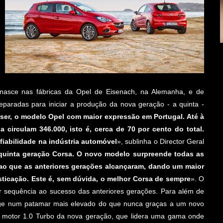
nasce nas fábricas da Opel de Eisenach, na Alemanha, e de
paradas para iniciar a produção da nova geração - a quinta -
 ser, o modelo Opel com maior expressão em Portugal. Até à
circulam 346.000, isto é, cerca de 70 por cento do total.
fiabilidade na indústria automóvel
», sublinha o Director Geral
quinta geração Corsa. O novo modelo surpreende todas as
ao que as anteriores gerações alcançaram, dando um maior
sticação. Este é, sem dúvida, o melhor Corsa de sempre
». O
ar sequência ao sucesso das anteriores gerações. Para além de
surge num patamar mais elevado do que nunca graças a um novo
o motor 1.0 Turbo da nova geração, que lidera uma gama onde