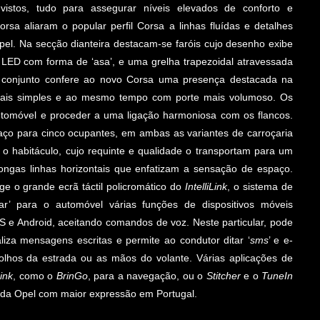
vistos, tudo para assegurar níveis elevados de conforto e
orsa aliaram o popular perfil Corsa a linhas fluídas e detalhes
a Opel. Na secção dianteira destacam-se faróis cujo desenho exibe
LED com forma de ‘asa’, e uma grelha trapezoidal atravessada
e conjunto confere ao novo Corsa uma presença destacada na
, mais simples e ao mesmo tempo com porte mais volumoso. Os
automóvel e proceder a uma ligação harmoniosa com os flancos.
ço para cinco ocupantes, em ambas as variantes de carroçaria
 o habitáculo, cujo requinte e qualidade o transportam para um
longas linhas horizontais que enfatizam a sensação de espaço.
e o grande ecrã táctil policromático do
IntelliLink
, o sistema de
ar’ para o automóvel várias funções de dispositivos móveis
 e Android, aceitando comandos de voz. Neste particular, pode
aliza mensagens escritas e permite ao condutor ditar ‘
sms
’ e e-
 olhos da estrada ou as mãos do volante. Várias aplicações de
Link
, como o
BrinGo
, para a navegação, ou o
Stitcher
e o
TuneIn
o da Opel com maior expressão em Portugal.