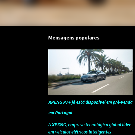
Mensagens populares
XPENG P7+ já está disponível em pré-venda
em Portugal
A XPENG, empresa tecnológica global líder
em veículos elétricos inteligentes