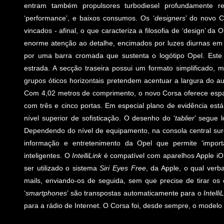
entram também propulsores turbodiesel profundamente re
‘performance’, e baixos consumos. Os ‘
designers
’ do novo C
vincados - afinal, o que caracteriza a filosofia de ‘design’ d
enorme atenção ao detalhe, encimados por luzes diurnas em 
por uma barra cromada que sustenta o logótipo Opel. Est
estrada. A secção traseira possui um formato simplificado
grupos óticos horizontais pretendem acentuar a largura do 
Com 4,02 metros de comprimento, o novo Corsa oferece espa
com três e cinco portas. Em especial plano de evidência está
nível superior de sofisticação. O desenho do ‘
tablier
’ segue 
Dependendo do nível de equipamento, na consola central surg
informação e entretenimento da Opel que permite ‘import
inteligentes. O
IntelliLink
é compatível com aparelhos Apple iOS
ser utilizado o sistema
Siri Eyes Free
, da Apple, o qual verb
mails, enviando-os de seguida, sem que precise de tirar os
‘
smartphones
’ são transpostas automaticamente para o
Intelli
para a rádio de Internet. O Corsa foi, desde sempre, o model