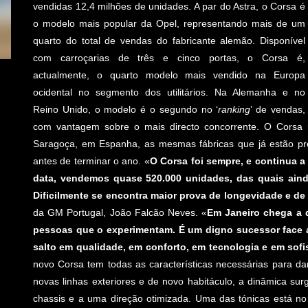
vendidas 12,4 milhões de unidades. A par do Astra, o Corsa é
o modelo mais popular da Opel, representando mais de um
quarto do total de vendas do fabricante alemão. Disponível
com carroçarias de três e cinco portas, o Corsa é,
actualmente, o quarto modelo mais vendido na Europa
ocidental no segmento dos utilitários. Na Alemanha e no
Reino Unido, o modelo é o segundo no ‘
ranking
’ de vendas,
com vantagem sobre o mais directo concorrente. O Corsa 
Saragoça, em Espanha, as mesmas fábricas que já estão pre
antes de terminar o ano. «
O Corsa foi sempre, e continua a
data, vendemos quase 520.000 unidades, das quais ainda 
Dificilmente se encontra maior prova de longevidade e de 
da GM Portugal, João Falcão Neves. «
Em Janeiro chega a 
pessoas que o experimentam. É um digno sucessor face 
salto em qualidade, em conforto, em tecnologia e em sofi
novo Corsa tem todas as características necessárias para d
novas linhas exteriores e de novo habitáculo, a dinâmica 
chassis e a uma direção otimizada. Uma das tónicas está n