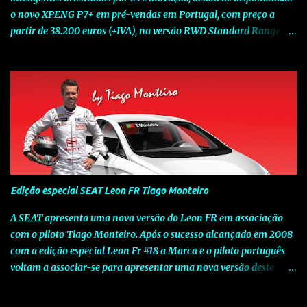
o novo XPENG P7+ em pré-vendas em Portugal, com preço a
partir de 38.200 euros (+IVA), na versão RWD Standard Range.
Assinalando o próximo marco da jornada da Marca chinesa que
rompe com o tradicional na Europa, o novo XPENG P7+ chega
num momento decisivo, em que a indústria automóvel evolui da
mobilidade baseada na potência para a mobilidade baseada na
inteligência. Concebido como um fastback preparado para o
futuro e otimizado por Inteligência Artificial (IA), o novo XPENG
P7+ combina uma arquitetura inteligente avançada, um espaço
de referência no segmento e grande versatilidade para viagens,
respondendo às exigências do quotidiano europeu e refletindo o
Edição especial SEAT Leon FR Tiago Monteiro
compromisso de longo prazo da XPENG com a mobilidade
elétrica centrada no utilizador. O novo XPENG P7+ destaca-se
A SEAT apresenta uma nova versão do Leon FR em associação
pela exclusividade do chip TURING AI, que oferece até 750 TOPS
com o piloto Tiago Monteiro. Após o sucesso alcançado em 2008
de capacidade de computaç...
com a edição especial Leon Fr #18 a Marca e o piloto português
voltam a associar-se para apresentar uma nova versão deste
modelo dedicado a quem procura o prazer de uma condução
verdadeiramente desportiva. Esta edição assinala o sucesso que o