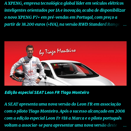
A XPENG, empresa tecnológica global líder em veículos elétricos
inteligentes orientados por IA e inovação, acaba de disponibilizar
o novo XPENG P7+ em pré-vendas em Portugal, com preço a
partir de 38.200 euros (+IVA), na versão RWD Standard Range.
Assinalando o próximo marco da jornada da Marca chinesa que
rompe com o tradicional na Europa, o novo XPENG P7+ chega
num momento decisivo, em que a indústria automóvel evolui da
mobilidade baseada na potência para a mobilidade baseada na
inteligência. Concebido como um fastback preparado para o
futuro e otimizado por Inteligência Artificial (IA), o novo XPENG
P7+ combina uma arquitetura inteligente avançada, um espaço
de referência no segmento e grande versatilidade para viagens,
respondendo às exigências do quotidiano europeu e refletindo o
Edição especial SEAT Leon FR Tiago Monteiro
compromisso de longo prazo da XPENG com a mobilidade
elétrica centrada no utilizador. O novo XPENG P7+ destaca-se
A SEAT apresenta uma nova versão do Leon FR em associação
pela exclusividade do chip TURING AI, que oferece até 750 TOPS
com o piloto Tiago Monteiro. Após o sucesso alcançado em 2008
de capacidade de computaç...
com a edição especial Leon Fr #18 a Marca e o piloto português
voltam a associar-se para apresentar uma nova versão deste