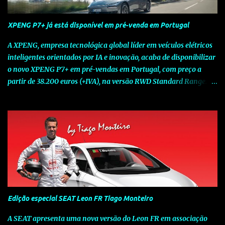
XPENG P7+ já está disponível em pré-venda em Portugal
A XPENG, empresa tecnológica global líder em veículos elétricos
inteligentes orientados por IA e inovação, acaba de disponibilizar
o novo XPENG P7+ em pré-vendas em Portugal, com preço a
partir de 38.200 euros (+IVA), na versão RWD Standard Range.
Assinalando o próximo marco da jornada da Marca chinesa que
rompe com o tradicional na Europa, o novo XPENG P7+ chega
num momento decisivo, em que a indústria automóvel evolui da
mobilidade baseada na potência para a mobilidade baseada na
inteligência. Concebido como um fastback preparado para o
futuro e otimizado por Inteligência Artificial (IA), o novo XPENG
P7+ combina uma arquitetura inteligente avançada, um espaço
de referência no segmento e grande versatilidade para viagens,
respondendo às exigências do quotidiano europeu e refletindo o
Edição especial SEAT Leon FR Tiago Monteiro
compromisso de longo prazo da XPENG com a mobilidade
elétrica centrada no utilizador. O novo XPENG P7+ destaca-se
A SEAT apresenta uma nova versão do Leon FR em associação