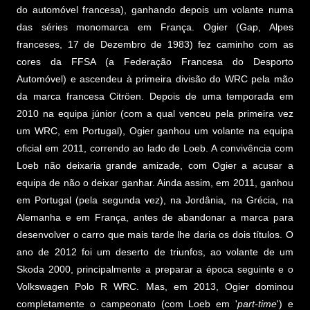
do automóvel francesa), ganhando depois um volante numa
das séries monomarca em França. Ogier (Gap, Alpes
franceses, 17 de Dezembro de 1983) fez caminho com as
cores da FFSA (a Federação Francesa do Desporto
Automóvel) e ascendeu à primeira divisão do WRC pela mão
da marca francesa Citröen. Depois de uma temporada em
2010 na equipa júnior (com a qual venceu pela primeira vez
um WRC, em Portugal), Ogier ganhou um volante na equipa
oficial em 2011, correndo ao lado de Loeb. A convivência com
Loeb não deixaria grande amizade, com Ogier a acusar a
equipa de não o deixar ganhar. Ainda assim, em 2011, ganhou
em Portugal (pela segunda vez), na Jordânia, na Grécia, na
Alemanha e em França, antes de abandonar a marca para
desenvolver o carro que mais tarde lhe daria os dois títulos. O
ano de 2012 foi um deserto de triunfos, ao volante de um
Skoda 2000, principalmente a preparar a época seguinte e o
Volkswagen Polo R WRC. Mas, em 2013, Ogier dominou
completamente o campeonato (com Loeb em '
part-time
') e