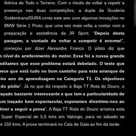
Ibérica de Todo o Terreno. Com o intuito de voltar a repetir a
presença nas duas competições, a dupla da Scuderia
Goldentrans/DURA conta este ano com algumas inovações no
BMW Série 1 Proto, que uma vez mais volta a contar com a
preparação e assistência da JR Sport. “
Depois desta
paragem, a vontade de voltar a competir é enorme!
”,
começou por dizer Alexandre Franco. O piloto diz que
o nível do arrefecimento do motor. Essa foi a nossa grande
editamos que esse problema estará debelado. O teste que
rece que está tudo no bom caminho para este arranque de
iro ano de aprendizagem na Categoria T1. Os objectivos
 do pódio
”. Já no que diz respeito à Baja TT Rota do Douro, o
raçado bastante interessante e que tem a particularidade de
 um traçado bem espectacular, esperamos divertimo-nos ao
ver a seguir a prova
”. A Baja TT Rota do Douro arranca esta
 Super Especial de 5,5 kms em Valongo, para no sábado se
e 150 kms. A prova terminará no Cais de Gaia ao fim da tarde.