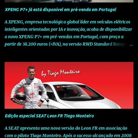
XPENG P7+ já está disponível em pré-venda em Portugal
A XPENG, empresa tecnológica global líder em veículos elétricos
inteligentes orientados por IA e inovação, acaba de disponibilizar
o novo XPENG P7+ em pré-vendas em Portugal, com preço a
partir de 38.200 euros (+IVA), na versão RWD Standard Range.
Assinalando o próximo marco da jornada da Marca chinesa que
rompe com o tradicional na Europa, o novo XPENG P7+ chega
num momento decisivo, em que a indústria automóvel evolui da
mobilidade baseada na potência para a mobilidade baseada na
inteligência. Concebido como um fastback preparado para o
futuro e otimizado por Inteligência Artificial (IA), o novo XPENG
P7+ combina uma arquitetura inteligente avançada, um espaço
de referência no segmento e grande versatilidade para viagens,
respondendo às exigências do quotidiano europeu e refletindo o
Edição especial SEAT Leon FR Tiago Monteiro
compromisso de longo prazo da XPENG com a mobilidade
elétrica centrada no utilizador. O novo XPENG P7+ destaca-se
A SEAT apresenta uma nova versão do Leon FR em associação
pela exclusividade do chip TURING AI, que oferece até 750 TOPS
com o piloto Tiago Monteiro. Após o sucesso alcançado em 2008