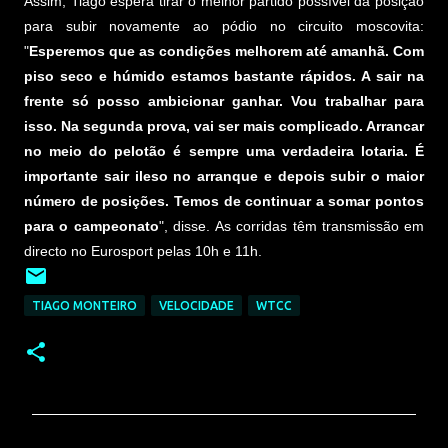
Assim, Tiago espera tirar o melhor partido possível da posição
para subir novamente ao pódio no circuito moscovita:
"
Esperemos que as condições melhorem até amanhã. Com
piso seco e húmido estamos bastante rápidos. A sair na
frente só posso ambicionar ganhar. Vou trabalhar para
isso. Na segunda prova, vai ser mais complicado. Arrancar
no meio do pelotão é sempre uma verdadeira lotaria. É
importante sair ileso no arranque e depois subir o maior
número de posições. Temos de continuar a somar pontos
para o campeonato
", disse. As corridas têm transmissão em
directo no Eurosport pelas 10h e 11h.
TIAGO MONTEIRO
VELOCIDADE
WTCC
C