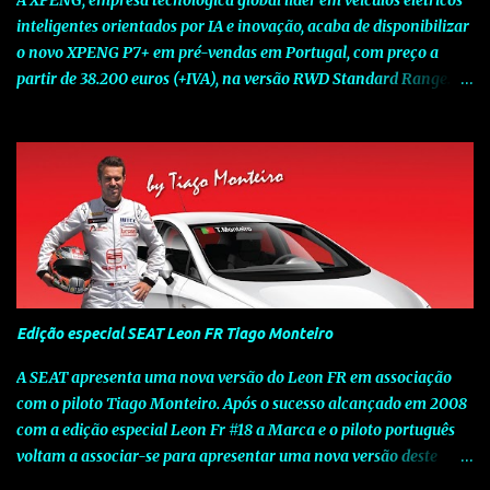
A XPENG, empresa tecnológica global líder em veículos elétricos
inteligentes orientados por IA e inovação, acaba de disponibilizar
o novo XPENG P7+ em pré-vendas em Portugal, com preço a
partir de 38.200 euros (+IVA), na versão RWD Standard Range.
Assinalando o próximo marco da jornada da Marca chinesa que
rompe com o tradicional na Europa, o novo XPENG P7+ chega
num momento decisivo, em que a indústria automóvel evolui da
mobilidade baseada na potência para a mobilidade baseada na
inteligência. Concebido como um fastback preparado para o
futuro e otimizado por Inteligência Artificial (IA), o novo XPENG
P7+ combina uma arquitetura inteligente avançada, um espaço
de referência no segmento e grande versatilidade para viagens,
respondendo às exigências do quotidiano europeu e refletindo o
Edição especial SEAT Leon FR Tiago Monteiro
compromisso de longo prazo da XPENG com a mobilidade
elétrica centrada no utilizador. O novo XPENG P7+ destaca-se
A SEAT apresenta uma nova versão do Leon FR em associação
pela exclusividade do chip TURING AI, que oferece até 750 TOPS
com o piloto Tiago Monteiro. Após o sucesso alcançado em 2008
de capacidade de computaç...
com a edição especial Leon Fr #18 a Marca e o piloto português
voltam a associar-se para apresentar uma nova versão deste
modelo dedicado a quem procura o prazer de uma condução