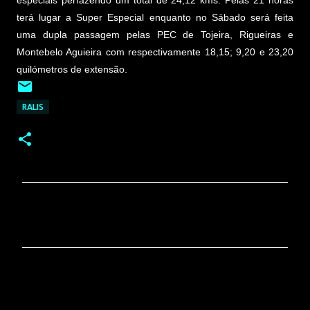
especiais perfazendo um total de 24,12 kms. Pelas 21 horas
terá lugar a Super Especial enquanto no Sábado será feita
uma dupla passagem pelas PEC de Tojeira, Rigueiras e
Montebelo Aguieira com respectivamente 18,15; 9,20 e 23,20
quilómetros de extensão.
RALIS
C
o
m
e
n
t