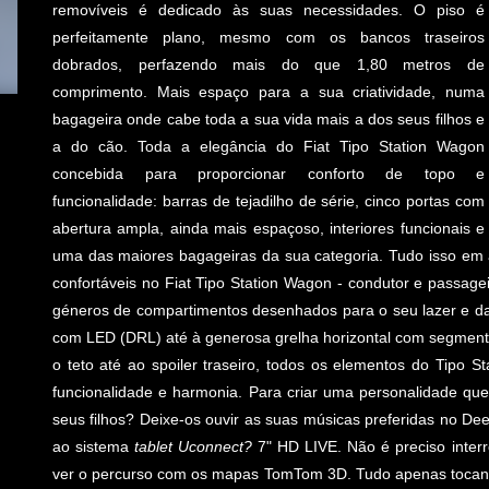
removíveis é dedicado às suas necessidades. O piso é
perfeitamente plano, mesmo com os bancos traseiros
dobrados, perfazendo mais do que 1,80 metros de
comprimento. Mais espaço para a sua criatividade, numa
bagageira onde cabe toda a sua vida mais a dos seus filhos e
a do cão. Toda a elegância do Fiat Tipo Station Wagon
concebida para proporcionar conforto de topo e
funcionalidade: barras de tejadilho de série, cinco portas com
abertura ampla, ainda mais espaçoso, interiores funcionais e
uma das maiores bagageiras da sua categoria. Tudo isso em a
confortáveis no Fiat Tipo Station Wagon - condutor e passag
géneros de compartimentos desenhados para o seu lazer e da 
com LED (DRL) até à generosa grelha horizontal com segment
o teto até ao spoiler traseiro, todos os elementos do Tipo S
funcionalidade e harmonia. Para criar uma personalidade q
seus filhos? Deixe-os ouvir as suas músicas preferidas no D
ao sistema
tablet Uconnect?
7" HD LIVE. Não é preciso interr
ver o percurso com os mapas TomTom 3D. Tudo apenas tocando