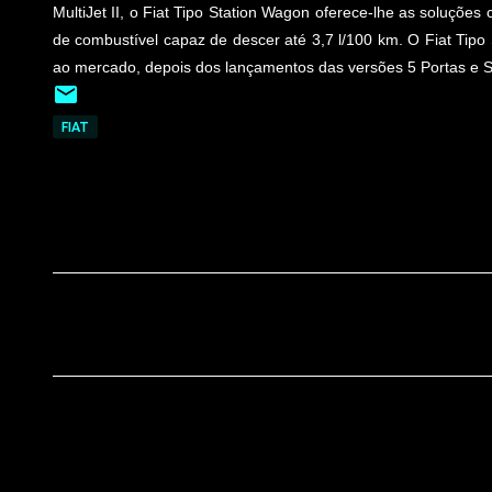
MultiJet II, o Fiat Tipo Station Wagon oferece-lhe as soluçõ
de combustível capaz de descer até 3,7 l/100 km. O Fiat Tipo 
ao mercado, depois dos lançamentos das versões 5 Portas e 
FIAT
C
o
m
e
n
t