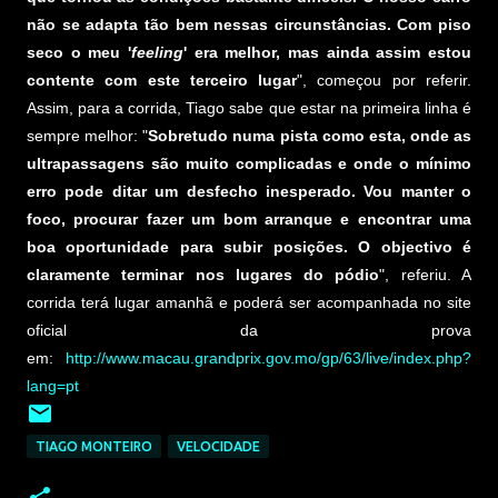
não se adapta tão bem nessas circunstâncias. Com piso
seco o meu '
feeling
' era melhor, mas ainda assim estou
contente com este terceiro lugar
", começou por referir.
Assim, para a corrida, Tiago sabe que estar na primeira linha é
sempre melhor: "
Sobretudo numa pista como esta, onde as
ultrapassagens são muito complicadas e onde o mínimo
erro pode ditar um desfecho inesperado. Vou manter o
foco, procurar fazer um bom arranque e encontrar uma
boa oportunidade para subir posições. O objectivo é
claramente terminar nos lugares do pódio
", referiu. A
corrida terá lugar amanhã e poderá ser acompanhada no site
oficial da prova
em:
http://www.macau.grandprix.gov.mo/gp/63/live/index.php?
lang=pt
TIAGO MONTEIRO
VELOCIDADE