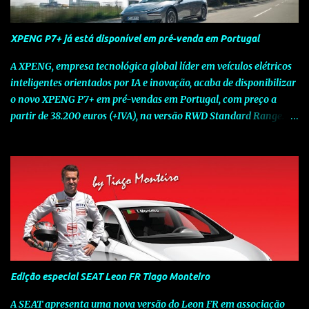
XPENG P7+ já está disponível em pré-venda em Portugal
A XPENG, empresa tecnológica global líder em veículos elétricos
inteligentes orientados por IA e inovação, acaba de disponibilizar
o novo XPENG P7+ em pré-vendas em Portugal, com preço a
partir de 38.200 euros (+IVA), na versão RWD Standard Range.
Assinalando o próximo marco da jornada da Marca chinesa que
rompe com o tradicional na Europa, o novo XPENG P7+ chega
num momento decisivo, em que a indústria automóvel evolui da
mobilidade baseada na potência para a mobilidade baseada na
inteligência. Concebido como um fastback preparado para o
futuro e otimizado por Inteligência Artificial (IA), o novo XPENG
P7+ combina uma arquitetura inteligente avançada, um espaço
de referência no segmento e grande versatilidade para viagens,
respondendo às exigências do quotidiano europeu e refletindo o
Edição especial SEAT Leon FR Tiago Monteiro
compromisso de longo prazo da XPENG com a mobilidade
elétrica centrada no utilizador. O novo XPENG P7+ destaca-se
A SEAT apresenta uma nova versão do Leon FR em associação