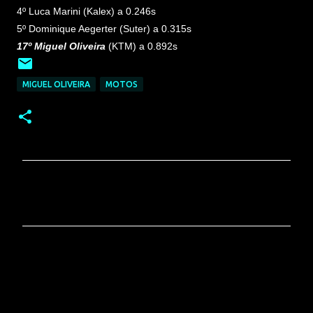
4º Luca Marini (Kalex) a 0.246s
5º Dominique Aegerter (Suter) a 0.315s
17º Miguel Oliveira
(KTM) a 0.892s
MIGUEL OLIVEIRA
MOTOS
C
o
m
e
n
t
á