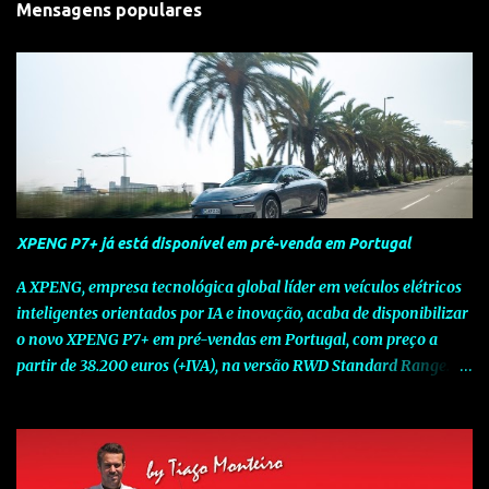
Mensagens populares
XPENG P7+ já está disponível em pré-venda em Portugal
A XPENG, empresa tecnológica global líder em veículos elétricos
inteligentes orientados por IA e inovação, acaba de disponibilizar
o novo XPENG P7+ em pré-vendas em Portugal, com preço a
partir de 38.200 euros (+IVA), na versão RWD Standard Range.
Assinalando o próximo marco da jornada da Marca chinesa que
rompe com o tradicional na Europa, o novo XPENG P7+ chega
num momento decisivo, em que a indústria automóvel evolui da
mobilidade baseada na potência para a mobilidade baseada na