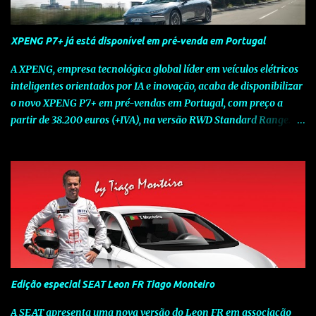
XPENG P7+ já está disponível em pré-venda em Portugal
A XPENG, empresa tecnológica global líder em veículos elétricos
inteligentes orientados por IA e inovação, acaba de disponibilizar
o novo XPENG P7+ em pré-vendas em Portugal, com preço a
partir de 38.200 euros (+IVA), na versão RWD Standard Range.
Assinalando o próximo marco da jornada da Marca chinesa que
rompe com o tradicional na Europa, o novo XPENG P7+ chega
num momento decisivo, em que a indústria automóvel evolui da
mobilidade baseada na potência para a mobilidade baseada na
inteligência. Concebido como um fastback preparado para o
futuro e otimizado por Inteligência Artificial (IA), o novo XPENG
P7+ combina uma arquitetura inteligente avançada, um espaço
de referência no segmento e grande versatilidade para viagens,
respondendo às exigências do quotidiano europeu e refletindo o
Edição especial SEAT Leon FR Tiago Monteiro
compromisso de longo prazo da XPENG com a mobilidade
elétrica centrada no utilizador. O novo XPENG P7+ destaca-se
A SEAT apresenta uma nova versão do Leon FR em associação