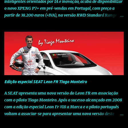
inteligentes orientados por IA e inovação, acaba de disponibilizar
o novo XPENG P7+ em pré-vendas em Portugal, com preço a
partir de 38.200 euros (+IVA), na versão RWD Standard Range.
Assinalando o próximo marco da jornada da Marca chinesa que
rompe com o tradicional na Europa, o novo XPENG P7+ chega
num momento decisivo, em que a indústria automóvel evolui da
mobilidade baseada na potência para a mobilidade baseada na
inteligência. Concebido como um fastback preparado para o
futuro e otimizado por Inteligência Artificial (IA), o novo XPENG
P7+ combina uma arquitetura inteligente avançada, um espaço
de referência no segmento e grande versatilidade para viagens,
respondendo às exigências do quotidiano europeu e refletindo o
Edição especial SEAT Leon FR Tiago Monteiro
compromisso de longo prazo da XPENG com a mobilidade
elétrica centrada no utilizador. O novo XPENG P7+ destaca-se
A SEAT apresenta uma nova versão do Leon FR em associação
pela exclusividade do chip TURING AI, que oferece até 750 TOPS
com o piloto Tiago Monteiro. Após o sucesso alcançado em 2008
de capacidade de computaç...
com a edição especial Leon Fr #18 a Marca e o piloto português
voltam a associar-se para apresentar uma nova versão deste
modelo dedicado a quem procura o prazer de uma condução
verdadeiramente desportiva. Esta edição assinala o sucesso que o