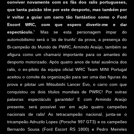
conviver novamente com os fãs dos ralis portugueses,
que tanta paixão têm por este desporto, mas também por
ir voltar a guiar um carro tão fantástico como o Ford
Escort WRC, com que espero divertir-me e dar
espectáculo.
” Mas se esta personagem impar do
automobilismo será o 'ás de trunfo' da prova, a presença do
Bi-campeão do Mundo de PWRC, Armindo Araújo, também se
afigura como um chamariz importante para os amantes do
desporto motorizado. Após quatro anos de total ausência dos
ralis, o ex-piloto da equipa oficial WRC Team MINI Portugal
aceitou o convite da organização para ser uma das figuras da
prova e pilotar um Mitsubishi Lancer Evo, o carro com que
conquistou os dois títulos mundiais de PWRC! Por outras
palavras: espectáculo garantido! E com Armindo Araújo
presente, será possível ver em ação quatro campeões
nacionais de ralis! Ao tetracampeão nacional, junta-se o
tricampeão Adruzilo Lopes (Porsche 997 GT3) e os campeões
Bernardo Sousa (Ford Escort RS 1800) e Pedro Meireles