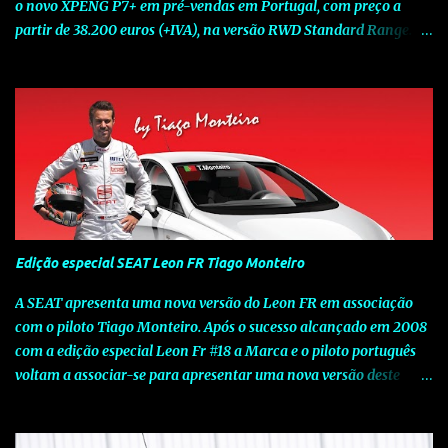
o novo XPENG P7+ em pré-vendas em Portugal, com preço a
partir de 38.200 euros (+IVA), na versão RWD Standard Range.
Assinalando o próximo marco da jornada da Marca chinesa que
rompe com o tradicional na Europa, o novo XPENG P7+ chega
num momento decisivo, em que a indústria automóvel evolui da
mobilidade baseada na potência para a mobilidade baseada na
inteligência. Concebido como um fastback preparado para o
futuro e otimizado por Inteligência Artificial (IA), o novo XPENG
P7+ combina uma arquitetura inteligente avançada, um espaço
de referência no segmento e grande versatilidade para viagens,
respondendo às exigências do quotidiano europeu e refletindo o
Edição especial SEAT Leon FR Tiago Monteiro
compromisso de longo prazo da XPENG com a mobilidade
elétrica centrada no utilizador. O novo XPENG P7+ destaca-se
A SEAT apresenta uma nova versão do Leon FR em associação
pela exclusividade do chip TURING AI, que oferece até 750 TOPS
com o piloto Tiago Monteiro. Após o sucesso alcançado em 2008
de capacidade de computaç...
com a edição especial Leon Fr #18 a Marca e o piloto português
voltam a associar-se para apresentar uma nova versão deste
modelo dedicado a quem procura o prazer de uma condução
verdadeiramente desportiva. Esta edição assinala o sucesso que o
piloto português tem vindo a alcançar a nível internacional e o