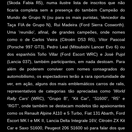
(Skoda Fabia R5), numa ilustre lista de inscritos que não
ficaria completa sem a presença do também Campeão do
Mundo de Grupo N (ou para os mais puristas, Vencedor da
Taça FIA de Grupo N), Rui Madeira (Ford Sierra Cosworth).
Uma 'reunião', afinal, de grandes campeões, onde nomes
como o de Carlos Vieira (Citroën DS3 R5), Vítor Pascoal
(Porsche 997 GT3), Pedro Leal (Mitsubishi Lancer Evo 6) ou
dos espanhóis Toño Villar (Ford Escort WRC) e José Pujol
(Lancia 037), também participantes, em nada destoam. Para
além de poderem conviver com nomes consagrados do
automobilismo, os espectadores terão a rara oportunidade de
ver, em ação, alguns dos mais emblemáticos carros de ralis,
representativos de categorias tão apreciadas como '
World
Rally Cars'
(WRC), “Grupo B”, “Kit Car”, “S1600”, “R5” e
“RGT”, onde também se destacam modelos tão apaixonantes
como os Renault Alpine A110 e 5 Turbo, Fiat 131 Abarth, Ford
Escort MK I e MK II, Lancia Delta Integrale 16V, Citroën ZX Kit
Car e Saxo S1600, Peugeot 206 S1600 só para falar dos que