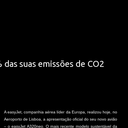
Avançar para o conteúdo principal
% das suas emissões de CO2
A easyJet, companhia aérea líder da Europa, realizou hoje, no
Aeroporto de Lisboa, a apresentação oficial do seu novo avião
– o easyJet A320neo. O mais recente modelo sustentável da