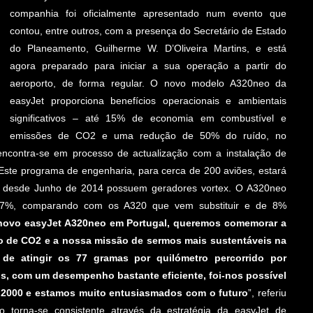
companhia foi oficialmente apresentado num evento que
contou, entre outros, com a presença do Secretário de Estado
do Planeamento, Guilherme W. D’Oliveira Martins, e está
agora preparado para iniciar a sua operação a partir do
aeroporto, de forma regular. O novo modelo A320neo da
easyJet proporciona benefícios operacionais e ambientais
significativos – até 15% de economia em combustível e
emissões de CO2 e uma redução de 50% do ruído, no
encontra-se em processo de actualização com a instalação de
 Este programa de engenharia, para cerca de 200 aviões, estará
es desde Junho de 2014 possuem geradores vortex. O A320neo
e 7%, comparando com os A320 que vem substituir e de 8%
novo easyJet A320neo em Portugal, queremos comemorar a
ão de CO2 e a nossa missão de sermos mais sustentáveis na
de atingir os 77 gramas por quilómetro percorrido por
us, com um desempenho bastante eficiente, foi-nos possível
 2000 e estamos muito entusiasmados com o futuro
”, referiu
ão torna-se consistente através da estratégia da easyJet de