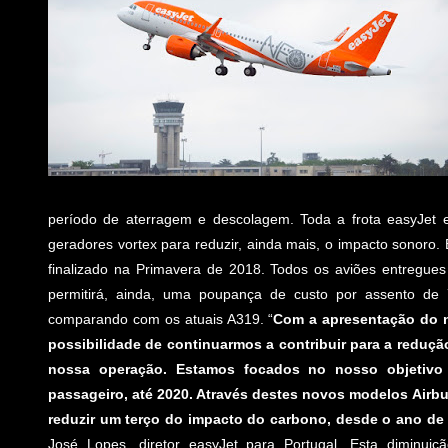
período de aterragem e descolagem. Toda a frota easyJet 
geradores vortex para reduzir, ainda mais, o impacto sonoro.
finalizado na Primavera de 2018. Todos os aviões entregu
permitirá, ainda, uma poupança de custo por assento d
comparando com os atuais A319. “
Com a apresentação do 
possibilidade de continuarmos a contribuir para a reduç
nossa operação. Estamos focados no nosso objetivo 
passageiro, até 2020. Através destes novos modelos Airb
reduzir um terço do impacto do carbono, desde o ano de
José Lopes, diretor easyJet para Portugal. Esta diminuiç