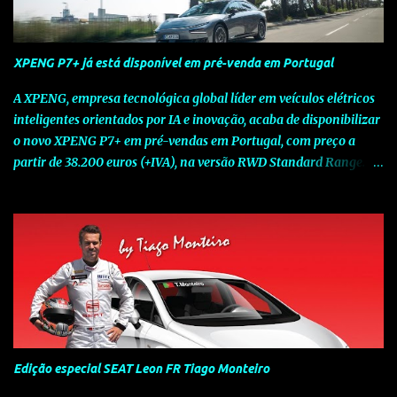
XPENG P7+ já está disponível em pré-venda em Portugal
A XPENG, empresa tecnológica global líder em veículos elétricos
inteligentes orientados por IA e inovação, acaba de disponibilizar
o novo XPENG P7+ em pré-vendas em Portugal, com preço a
partir de 38.200 euros (+IVA), na versão RWD Standard Range.
Assinalando o próximo marco da jornada da Marca chinesa que
rompe com o tradicional na Europa, o novo XPENG P7+ chega
num momento decisivo, em que a indústria automóvel evolui da
mobilidade baseada na potência para a mobilidade baseada na
inteligência. Concebido como um fastback preparado para o
futuro e otimizado por Inteligência Artificial (IA), o novo XPENG
P7+ combina uma arquitetura inteligente avançada, um espaço
de referência no segmento e grande versatilidade para viagens,
respondendo às exigências do quotidiano europeu e refletindo o
Edição especial SEAT Leon FR Tiago Monteiro
compromisso de longo prazo da XPENG com a mobilidade
elétrica centrada no utilizador. O novo XPENG P7+ destaca-se