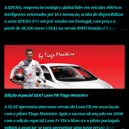
A XPENG, empresa tecnológica global líder em veículos elétricos
inteligentes orientados por IA e inovação, acaba de disponibilizar
o novo XPENG P7+ em pré-vendas em Portugal, com preço a
partir de 38.200 euros (+IVA), na versão RWD Standard Range.
Assinalando o próximo marco da jornada da Marca chinesa que
rompe com o tradicional na Europa, o novo XPENG P7+ chega
num momento decisivo, em que a indústria automóvel evolui da
mobilidade baseada na potência para a mobilidade baseada na
inteligência. Concebido como um fastback preparado para o
futuro e otimizado por Inteligência Artificial (IA), o novo XPENG
P7+ combina uma arquitetura inteligente avançada, um espaço
de referência no segmento e grande versatilidade para viagens,
respondendo às exigências do quotidiano europeu e refletindo o
Edição especial SEAT Leon FR Tiago Monteiro
compromisso de longo prazo da XPENG com a mobilidade
elétrica centrada no utilizador. O novo XPENG P7+ destaca-se
A SEAT apresenta uma nova versão do Leon FR em associação
pela exclusividade do chip TURING AI, que oferece até 750 TOPS
com o piloto Tiago Monteiro. Após o sucesso alcançado em 2008
de capacidade de computaç...
com a edição especial Leon Fr #18 a Marca e o piloto português
voltam a associar-se para apresentar uma nova versão deste