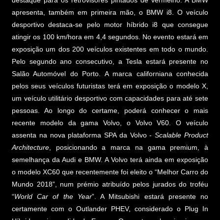
destaque para os retrovisores pintados de vermelho. A BMW
apresenta, também em primeira mão, o BMW i8. O veículo
desportivo destaca-se pelo motor híbrido i8 que consegue
atingir os 100 km/hora em 4,4 segundos. No evento estará em
exposição um dos 200 veículos existentes em todo o mundo.
Pelo segundo ano consecutivo, a Tesla estará presente no
Salão Automóvel do Porto. A marca californiana conhecida
pelos seus veículos futuristas terá em exposição o modelo X,
um veículo utilitário desportivo com capacidades para até sete
pessoas. Ao longo do certame, poderá conhecer o mais
recente modelo da gama Volvo, o Volvo V60. O veículo
assenta na nova plataforma SPA da Volvo -
Scalable Product
Architecture
, posicionando a marca na gama premium, à
semelhança da Audi e BMW. A Volvo terá ainda em exposição
o modelo XC60 que recentemente foi eleito o “Melhor Carro do
Mundo 2018”, num prémio atribuído pelos jurados do troféu
“
World Car of the Year
”. A Mitsubishi estará presente no
certamente com o Outlander PHEV, considerado o Plug In