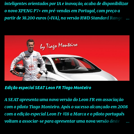
inteligentes orientados por IA e inovação, acaba de disponibilizar
o novo XPENG P7+ em pré-vendas em Portugal, com preço a
partir de 38.200 euros (+IVA), na versão RWD Standard Range.
Assinalando o próximo marco da jornada da Marca chinesa que
rompe com o tradicional na Europa, o novo XPENG P7+ chega
num momento decisivo, em que a indústria automóvel evolui da
mobilidade baseada na potência para a mobilidade baseada na
inteligência. Concebido como um fastback preparado para o
futuro e otimizado por Inteligência Artificial (IA), o novo XPENG
P7+ combina uma arquitetura inteligente avançada, um espaço
de referência no segmento e grande versatilidade para viagens,
respondendo às exigências do quotidiano europeu e refletindo o
Edição especial SEAT Leon FR Tiago Monteiro
compromisso de longo prazo da XPENG com a mobilidade
elétrica centrada no utilizador. O novo XPENG P7+ destaca-se
A SEAT apresenta uma nova versão do Leon FR em associação
pela exclusividade do chip TURING AI, que oferece até 750 TOPS
com o piloto Tiago Monteiro. Após o sucesso alcançado em 2008
de capacidade de computaç...
com a edição especial Leon Fr #18 a Marca e o piloto português
voltam a associar-se para apresentar uma nova versão deste
modelo dedicado a quem procura o prazer de uma condução