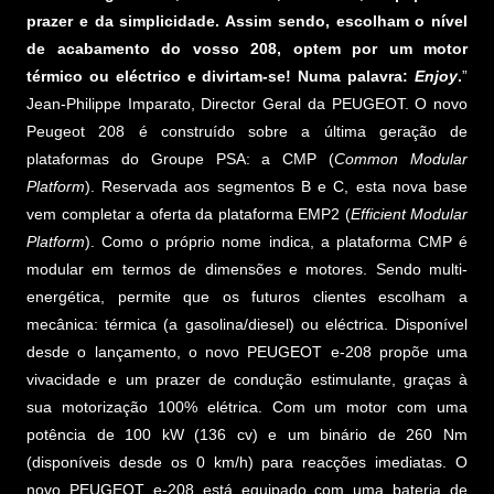
prazer e da simplicidade. Assim sendo, escolham o nível
de acabamento do vosso 208, optem por um motor
térmico ou eléctrico e divirtam-se! Numa palavra:
Enjoy
.
”
Jean-Philippe Imparato, Director Geral da PEUGEOT. O novo
Peugeot 208 é construído sobre a última geração de
plataformas do Groupe PSA: a CMP (
Common Modular
Platform
). Reservada aos segmentos B e C, esta nova base
vem completar a oferta da plataforma EMP2 (
Efficient Modular
Platform
). Como o próprio nome indica, a plataforma CMP é
modular em termos de dimensões e motores. Sendo multi-
energética, permite que os futuros clientes escolham a
mecânica: térmica (a gasolina/diesel) ou eléctrica. Disponível
desde o lançamento, o novo PEUGEOT e-208 propõe uma
vivacidade e um prazer de condução estimulante, graças à
sua motorização 100% elétrica. Com um motor com uma
potência de 100 kW (136 cv) e um binário de 260 Nm
(disponíveis desde os 0 km/h) para reacções imediatas. O
novo PEUGEOT e-208 está equipado com uma bateria de