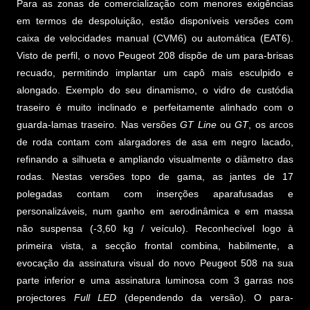
Para as zonas de comercialização com menores exigências
em termos de despoluição, estão disponíveis versões com
caixa de velocidades manual (CVM6) ou automática (EAT6).
Visto de perfil, o novo Peugeot 208 dispõe de um para-brisas
recuado, permitindo implantar um capô mais esculpido e
alongado. Exemplo do seu dinamismo, o vidro de custódia
traseiro é muito inclinado e perfeitamente alinhado com o
guarda-lamas traseiro. Nas versões
GT Line
ou
GT
, os arcos
de roda contam com alargadores de asa em negro lacado,
refinando a silhueta e ampliando visualmente o diâmetro das
rodas. Nestas versões topo de gama, as jantes de 17
polegadas contam com inserções aparafusadas e
personalizáveis, num ganho em aerodinâmica e em massa
não suspensa (-3,60 kg / veículo). Reconhecível logo à
primeira vista, a secção frontal combina, habilmente, a
evocação da assinatura visual do novo Peugeot 508 na sua
parte inferior e uma assinatura luminosa com 3 garras nos
projectores
Full LED
(dependendo da versão). O para-