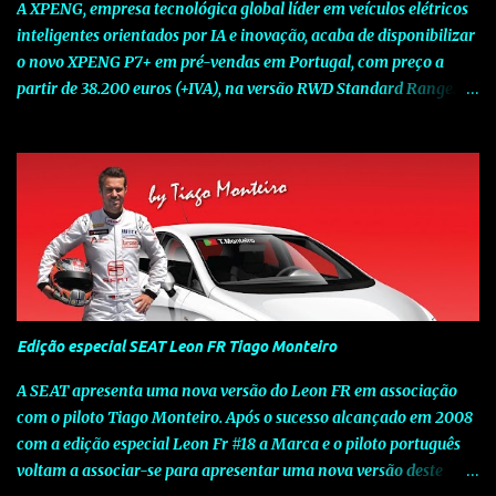
A XPENG, empresa tecnológica global líder em veículos elétricos
inteligentes orientados por IA e inovação, acaba de disponibilizar
o novo XPENG P7+ em pré-vendas em Portugal, com preço a
partir de 38.200 euros (+IVA), na versão RWD Standard Range.
Assinalando o próximo marco da jornada da Marca chinesa que
rompe com o tradicional na Europa, o novo XPENG P7+ chega
num momento decisivo, em que a indústria automóvel evolui da
mobilidade baseada na potência para a mobilidade baseada na
inteligência. Concebido como um fastback preparado para o
futuro e otimizado por Inteligência Artificial (IA), o novo XPENG
P7+ combina uma arquitetura inteligente avançada, um espaço
de referência no segmento e grande versatilidade para viagens,
respondendo às exigências do quotidiano europeu e refletindo o
Edição especial SEAT Leon FR Tiago Monteiro
compromisso de longo prazo da XPENG com a mobilidade
elétrica centrada no utilizador. O novo XPENG P7+ destaca-se
A SEAT apresenta uma nova versão do Leon FR em associação
pela exclusividade do chip TURING AI, que oferece até 750 TOPS
com o piloto Tiago Monteiro. Após o sucesso alcançado em 2008
de capacidade de computaç...
com a edição especial Leon Fr #18 a Marca e o piloto português
voltam a associar-se para apresentar uma nova versão deste