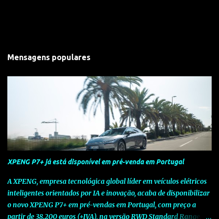
Mensagens populares
XPENG P7+ já está disponível em pré-venda em Portugal
A XPENG, empresa tecnológica global líder em veículos elétricos
inteligentes orientados por IA e inovação, acaba de disponibilizar
o novo XPENG P7+ em pré-vendas em Portugal, com preço a
partir de 38.200 euros (+IVA), na versão RWD Standard Range.