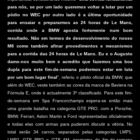
para nós, se por um lado queremos voltar a lutar por um
pódio no WEC por outro lado é a última oportunidade
para ensaiar e prepararmos as 24 horas de Le Mans,
corrida onde a BMW aposta fortemente num bom
resultado. Não em termos de desenvolvimento do nosso
M8 como também afinar procedimentos e mecanismos
para a corrida das 24 horas de Le Mans. Eu e o Augusto
damo-nos muito bem e acredito que fazemos uma boa
dupla para este fim-de-semana podermos estar em luta
por um bom lugar final
", referiu o piloto oficial da BMW, que
além do WEC, veste também as cores da marca de Baviera na
Fórmula E, onde é actualmente 3º classificado. Para este fim-
de-semana em Spa Francorchamps espera-se então mais
uma grande batalha na categoria GTE PRO, com a Porsche,
BMW, Ferrari, Aston Martin e Ford representadas oficialmente
e todas elas com armas para puderem discutir a vitória. No
total serão 34 carros, separados pelas categorias LMP1,
LMP2, GTE PRO e GTE AM. programa do fim-de-semana