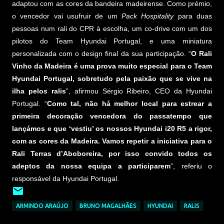
adaptou com as cores da bandeira madeirense. Como prémio,
o vencedor vai usufruir de um
Pack Hospitality
para duas
pessoas num rali do CPR à escolha, um co-drive com um dos
pilotos do Team Hyundai Portugal, e uma miniatura
personalizada com o design final da sua participação. “
O Rali
Vinho da Madeira é uma prova muito especial para o Team
Hyundai Portugal, sobretudo pela paixão que se vive na
ilha pelos ralis
”, afirmou Sérgio Ribeiro, CEO da Hyundai
Portugal. “
Como tal, não há melhor local para estrear a
primeira decoração vencedora do passatempo que
lançámos e que ‘vestiu’ os nossos Hyundai i20 R5 a rigor,
com as cores da Madeira. Vamos repetir a iniciativa para o
Rali Terras d’Aboboreira, por isso convido todos os
adeptos da nossa equipa a participarem
”, referiu o
responsável da Hyundai Portugal.
ARMINDO ARAÚJO
BRUNO MAGALHÃES
HYUNDAI
RALIS