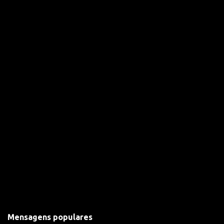
i
o
s
Mensagens populares