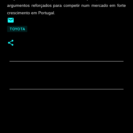
argumentos reforçados para competir num mercado em forte
crescimento em Portugal.
TOYOTA
C
o
m
e
n
t
á
r