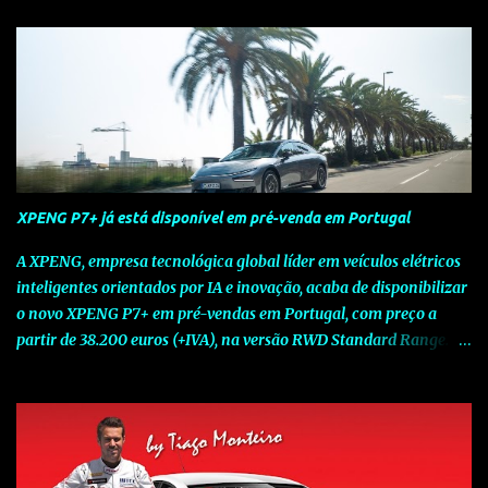
XPENG P7+ já está disponível em pré-venda em Portugal
A XPENG, empresa tecnológica global líder em veículos elétricos
inteligentes orientados por IA e inovação, acaba de disponibilizar
o novo XPENG P7+ em pré-vendas em Portugal, com preço a
partir de 38.200 euros (+IVA), na versão RWD Standard Range.
Assinalando o próximo marco da jornada da Marca chinesa que
rompe com o tradicional na Europa, o novo XPENG P7+ chega
num momento decisivo, em que a indústria automóvel evolui da
mobilidade baseada na potência para a mobilidade baseada na
inteligência. Concebido como um fastback preparado para o