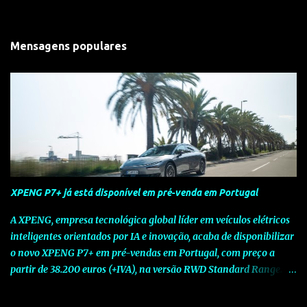
Mensagens populares
XPENG P7+ já está disponível em pré-venda em Portugal
A XPENG, empresa tecnológica global líder em veículos elétricos
inteligentes orientados por IA e inovação, acaba de disponibilizar
o novo XPENG P7+ em pré-vendas em Portugal, com preço a
partir de 38.200 euros (+IVA), na versão RWD Standard Range.
Assinalando o próximo marco da jornada da Marca chinesa que
rompe com o tradicional na Europa, o novo XPENG P7+ chega