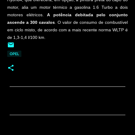
motor, alia um motor térmico a gasolina 1.6 Turbo a dois
motores elétricos.
A potência debitada pelo conjunto
ascende a 300 cavalos
. O valor de consumo de combustível
em ciclo misto, de acordo com a mais recente norma WLTP é
de 1,3-1,4 l/100 km.
OPEL
C
o
m
e
n