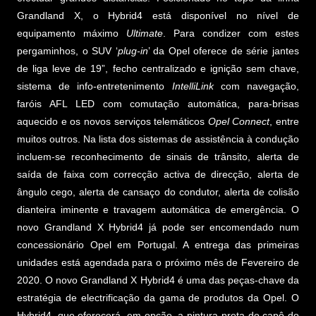
Grandland X, o Hybrid4 está disponível no nível de
equipamento máximo
Ultimate
. Para condizer com estes
pergaminhos, o SUV ‘
plug-in
’ da Opel oferece de série jantes
de liga leve de 19”, fecho centralizado e ignição sem chave,
sistema de info-entretenimento
IntelliLink
com navegação,
faróis AFL LED com comutação automática, para-brisas
aquecido e os novos serviços telemáticos
Opel Connect
, entre
muitos outros. Na lista dos sistemas de assistência à condução
incluem-se reconhecimento de sinais de trânsito, alerta de
saída de faixa com correcção activa de direcção, alerta de
ângulo cego, alerta de cansaço do condutor, alerta de colisão
dianteira iminente e travagem automática de emergência. O
novo Grandland X Hybrid4 já pode ser encomendado num
concessionário Opel em Portugal. A entrega das primeiras
unidades está agendada para o próximo mês de Fevereiro de
2020. O novo Grandland X Hybrid4 é uma das peças-chave da
estratégia de electrificação da gama de produtos da Opel. O
Hybrid4, que oferecerá, em opção, a pintura preta do capô do