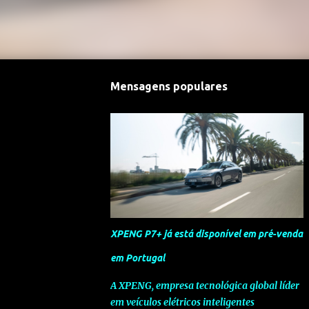
Mensagens populares
XPENG P7+ já está disponível em pré-venda
em Portugal
A XPENG, empresa tecnológica global líder
em veículos elétricos inteligentes