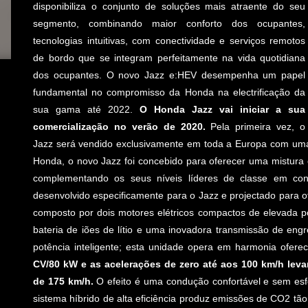
disponibiliza o conjunto de soluções mais atraente do seu
segmento, combinando maior conforto dos ocupantes,
tecnologias intuitivas, com conectividade e serviços remotos
de bordo que se integram perfeitamente na vida quotidiana
dos ocupantes. O novo Jazz e:HEV desempenha um papel
fundamental no compromisso da Honda na electrificação da
sua gama até 2022.
O Honda Jazz vai iniciar a sua
comercialização no verão de 2020.
Pela primeira vez, o
Jazz será vendido exclusivamente em toda a Europa com uma
Honda, o novo Jazz foi concebido para oferecer uma mistura e
complementando os seus níveis líderes de classe em conf
desenvolvido especificamente para o Jazz e projectado para 
composto por dois motores elétricos compactos de elevada p
bateria de iões de lítio e uma inovadora transmissão de en
potência inteligente; esta unidade opera em harmonia ofere
CV/80 kW e as acelerações de zero até aos 100 km/h le
de 175 km/h.
O efeito é uma condução confortável e sem esfo
sistema híbrido de alta eficiência produz emissões de CO2 t