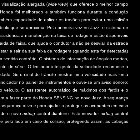
visualização alargada (
wide view
) que oferece o melhor campo
a Honda foi melhorado e também funciona durante a condução
também capacidade de aplicar os travões para evitar uma colisão
ículo que se aproxima. Pela primeira vez no Jazz, o sistema de
 assistência à manutenção na faixa de rodagem estão disponíveis
ída de faixa, que ajuda o condutor a não se desviar da estrada
star a sair da sua faixa de rodagem (quando esta for detectada)
m sentido contrário. O sistema de informação de ângulos mortos,
nto de série. O limitador inteligente da velocidade reconhece a
cidade. Se o sinal de trânsito mostrar uma velocidade mais lenta
indicador no painel de instrumentos e ouve-se um aviso sonoro;
do veículo. O assistente automático de máximos dos faróis e o
nuam a fazer parte do Honda SENSING no novo Jazz. A segurança
 segurança ativa e para ajudar a proteger os ocupantes em caso
indo o novo
airbag
central dianteiro. Este inovador
airbag
central
se pelo lado em caso de colisão, protegendo assim, as cabeças