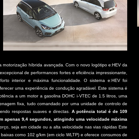
 motorização híbrida avançada. Com o novo logótipo e:HEV da
xcepcional de performances fortes e eficiência impressionante,
orto interior e máxima funcionalidade. O sistema e:HEV foi
oferecer uma experiência de condução agradável. Este sistema é
otência a um motor a gasolina DOHC i-VTEC de 1.5 litros, uma
grenagem fixa, tudo comandado por uma unidade de controlo de
cendo respostas suaves e directas.
A potência total é de 109
vam apenas 9,4 segundos, atingindo uma velocidade máxima
rço, seja em cidade ou a alta velocidade nas vias rápidas Este
ão baixas como 102 g/km (em ciclo WLTP) e oferece consumos de