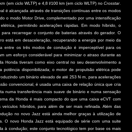
km (em ciclo WLTP) e 4,8 l/100 km (em ciclo WLTP) no
Crosstar
.
eal é alcançada através de transições contínuas entre os modos
ado o modo Motor Drive, complementado por uma intensificação
létrica, permitindo acelerações rápidas. Em modo híbrido, o
para recarregar o conjunto de baterias através do gerador. O
ro está em desaceleração, recuperando a energia por meio da
ça entre os três modos de condução é imperceptível para os
am um esforço considerável para minimizar o atraso durante as
a da Honda tiveram como eixo central no seu desenvolvimento a
otência disponibilizada; o motor de propulsão elétrica pode
 produzindo um binário elevado de até 253 N·m, para acelerações
ssão convencional, é usada uma caixa de relação única que cria
lta numa transferência mais suave de binário e numa sensação
 sistema da Honda é mais compacto do que uma caixa eCVT com
 veículos híbridos, para além de ser mais refinada. Além das
ndução no novo Jazz está ainda melhor graças à utilização de
ada. O novo Honda Jazz está equipado de série com uma suite
da à condução; este conjunto tecnológico tem por base os mais