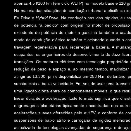
apenas 4,5 l/100 km (em ciclo WLTP) no modelo base e 110 g/
Na maioria das situações de condução urbana, a eficiência id
EV Drive e
Hybrid Drive
. Na condução nas vias rápidas, é us
de potência "a pedido" com origem no motor de propulsão e
excedente de potência do motor a gasolina também é usado 
modo de condução elétrico também é acionado quando o car
travagem regenerativa para recarregar a bateria. A mudan
ocupantes; os engenheiros de desenvolvimento do Jazz fizer
transições. Os motores elétricos com tecnologia proprietári
redução de peso e espaço e, ao mesmo tempo, maximizar a p
atingir as 13.300 rpm e disponibiliza um 253 N.m de binário,
substanciais a baixa velocidade. Em vez de usar uma transmi
uma ligação direta entre os componentes móveis, o que resu
linear durante a aceleração. Este formato significa que o
engrenagens planetárias tipicamente encontradas nos outros
acelerações suaves oferecidas pelo e:HEV, o conforto de co
suspensões de baixo atrito e carroçaria de rigidez melhor
actualizada de tecnologias avançadas de segurança e de aju