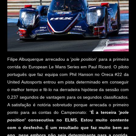
Filipe Albuquerque arrecadou a '
pole position
' para a primeira
corrida do European Le Mans Series em Paul Ricard. O piloto
português que faz equipa com Phil Hanson no Oreca #22 da
United Autosports entrou em pista determinado em conseguir
o melhor tempo e fê-lo na derradeira hipótese da sessão com
0,237 segundos de vantagem para os segundos classificados.
A satisfação é notória sobretudo porque arrecada o primeiro
ponto para as contas do Campeonato: "
É a terceira '
pole
position
' consecutiva no ELMS. Estou muito contente
com o desfecho. É um resultado que faz muito bem ao
ego, pese embora não seja determinante para a corrida.