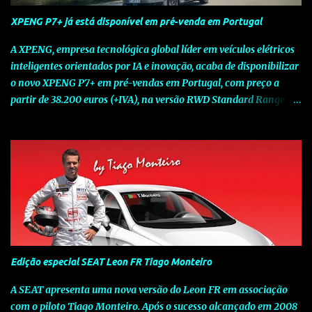
XPENG P7+ já está disponível em pré-venda em Portugal
A XPENG, empresa tecnológica global líder em veículos elétricos
inteligentes orientados por IA e inovação, acaba de disponibilizar
o novo XPENG P7+ em pré-vendas em Portugal, com preço a
partir de 38.200 euros (+IVA), na versão RWD Standard Range.
Assinalando o próximo marco da jornada da Marca chinesa que
rompe com o tradicional na Europa, o novo XPENG P7+ chega
num momento decisivo, em que a indústria automóvel evolui da
mobilidade baseada na potência para a mobilidade baseada na
inteligência. Concebido como um fastback preparado para o
futuro e otimizado por Inteligência Artificial (IA), o novo XPENG
P7+ combina uma arquitetura inteligente avançada, um espaço
de referência no segmento e grande versatilidade para viagens,
respondendo às exigências do quotidiano europeu e refletindo o
Edição especial SEAT Leon FR Tiago Monteiro
compromisso de longo prazo da XPENG com a mobilidade
elétrica centrada no utilizador. O novo XPENG P7+ destaca-se
A SEAT apresenta uma nova versão do Leon FR em associação
pela exclusividade do chip TURING AI, que oferece até 750 TOPS
com o piloto Tiago Monteiro. Após o sucesso alcançado em 2008