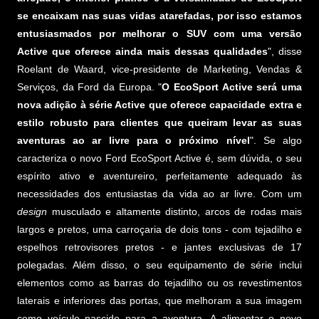
se encaixam nas suas vidas atarefadas, por isso estamos
entusiasmados por melhorar o SUV com uma versão
Active que oferece ainda mais dessas qualidades
", disse
Roelant de Waard, vice-presidente de Marketing, Vendas &
Serviços, da Ford da Europa. "
O EcoSport Active será uma
nova adição à série Active que oferece capacidade extra e
estilo robusto para clientes que queiram levar as suas
aventuras ao ar livre para o próximo nível
". Se algo
caracteriza o novo Ford EcoSport Active é, sem dúvida, o seu
espírito ativo e aventureiro, perfeitamente adequado às
necessidades dos entusiastas da vida ao ar livre. Com um
design
musculado e altamente distinto, arcos de rodas mais
largos e pretos, uma carroçaria de dois tons - com tejadilho e
espelhos retrovisores pretos - e jantes exclusivas de 17
polegadas. Além disso, o seu equipamento de série inclui
elementos como as barras do tejadilho ou os revestimentos
laterais e inferiores das portas, que melhoram a sua imagem
como veículo nascido para a aventura. A alimentar o novo