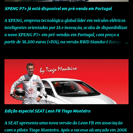
XPENG P7+ já está disponível em pré-venda em Portugal
A XPENG, empresa tecnológica global líder em veículos elétricos
inteligentes orientados por IA e inovação, acaba de disponibilizar
o novo XPENG P7+ em pré-vendas em Portugal, com preço a
partir de 38.200 euros (+IVA), na versão RWD Standard Range.
Assinalando o próximo marco da jornada da Marca chinesa que
rompe com o tradicional na Europa, o novo XPENG P7+ chega
num momento decisivo, em que a indústria automóvel evolui da
mobilidade baseada na potência para a mobilidade baseada na
inteligência. Concebido como um fastback preparado para o
futuro e otimizado por Inteligência Artificial (IA), o novo XPENG
P7+ combina uma arquitetura inteligente avançada, um espaço
de referência no segmento e grande versatilidade para viagens,
respondendo às exigências do quotidiano europeu e refletindo o
Edição especial SEAT Leon FR Tiago Monteiro
compromisso de longo prazo da XPENG com a mobilidade
elétrica centrada no utilizador. O novo XPENG P7+ destaca-se
A SEAT apresenta uma nova versão do Leon FR em associação
pela exclusividade do chip TURING AI, que oferece até 750 TOPS
com o piloto Tiago Monteiro. Após o sucesso alcançado em 2008