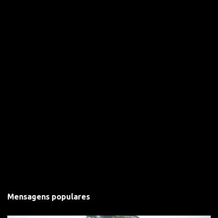
o
s
Mensagens populares