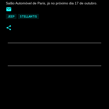
Salão Automóvel de Paris, já no próximo dia 17 de outubro.
JEEP
STELLANTIS
C
o
m
e
n
t
á
r
i