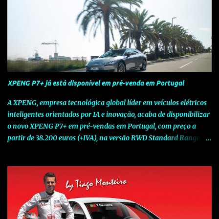
XPENG P7+ já está disponível em pré-venda em Portugal
A XPENG, empresa tecnológica global líder em veículos elétricos
inteligentes orientados por IA e inovação, acaba de disponibilizar
o novo XPENG P7+ em pré-vendas em Portugal, com preço a
partir de 38.200 euros (+IVA), na versão RWD Standard Range.
Assinalando o próximo marco da jornada da Marca chinesa que
rompe com o tradicional na Europa, o novo XPENG P7+ chega
num momento decisivo, em que a indústria automóvel evolui da
mobilidade baseada na potência para a mobilidade baseada na
inteligência. Concebido como um fastback preparado para o
futuro e otimizado por Inteligência Artificial (IA), o novo XPENG