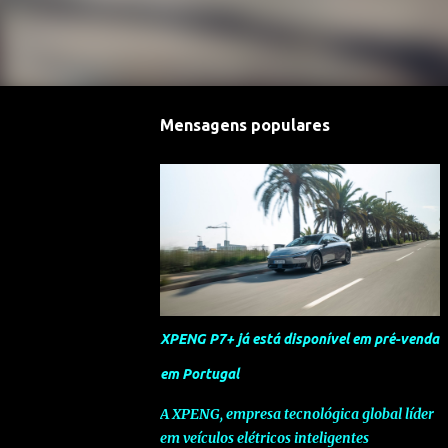
Mensagens populares
XPENG P7+ já está disponível em pré-venda
em Portugal
A XPENG, empresa tecnológica global líder
em veículos elétricos inteligentes