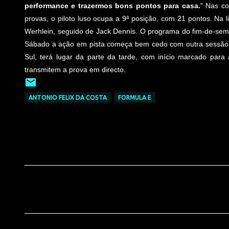
performance e trazermos bons pontos para casa.
" Nas co
provas, o piloto luso ocupa a 9ª posição, com 21 pontos. N
Werhlein, seguido de Jack Dennis. O programa do fim-de-seman
Sábado a ação em pista começa bem cedo com outra sessão de t
Sul, terá lugar da parte da tarde, com início marcado par
transmitem a prova em directo.
ANTONIO FELIX DA COSTA
FORMULA E
C
o
m
e