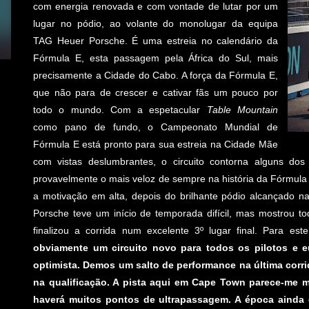
com energia renovada e com vontade de lutar por um
lugar no pódio, ao volante do monolugar da equipa
TAG Heuer Porsche. É uma estreia no calendário da
Fórmula E, esta passagem pela África do Sul, mais
precisamente a Cidade do Cabo. A força da Fórmula E,
que não para de crescer e cativar fãs um pouco por
todo o mundo. Com a espetacular
Table Mountain
como pano de fundo, o Campeonato Mundial de
Fórmula E está pronto para sua estreia na Cidade Mãe
com vistas deslumbrantes, o circuito contorna alguns do
provavelmente o mais veloz de sempre na história da Fórmula
a motivação em alta, depois do brilhante pódio alcançado na
Porsche teve um início de temporada difícil, mas mostrou to
finalizou a corrida num excelente 3º lugar final. Para e
obviamente um circuito novo para todos os pilotos e 
optimista. Demos um salto de performance na última corrid
na qualificação. A pista aqui em Cape Town parece-me m
haverá muitos pontos de ultrapassagem. A época ainda 