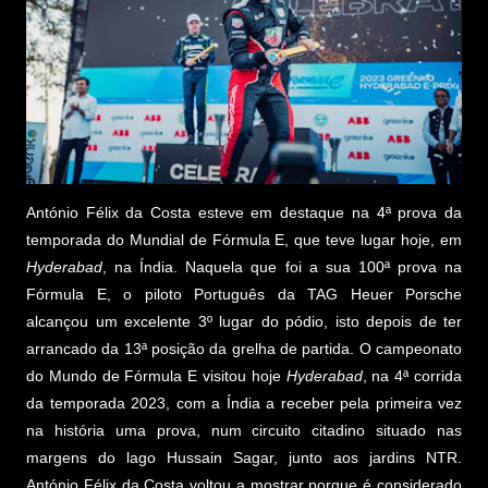
António Félix da Costa esteve em destaque na 4ª prova da
temporada do Mundial de Fórmula E, que teve lugar hoje, em
Hyderabad
, na Índia. Naquela que foi a sua 100ª prova na
Fórmula E, o piloto Português da TAG Heuer Porsche
alcançou um excelente 3º lugar do pódio, isto depois de ter
arrancado da 13ª posição da grelha de partida. O campeonato
do Mundo de Fórmula E visitou hoje
Hyderabad
, na 4ª corrida
da temporada 2023, com a Índia a receber pela primeira vez
na história uma prova, num circuito citadino situado nas
margens do lago Hussain Sagar, junto aos jardins NTR.
António Félix da Costa voltou a mostrar porque é considerado