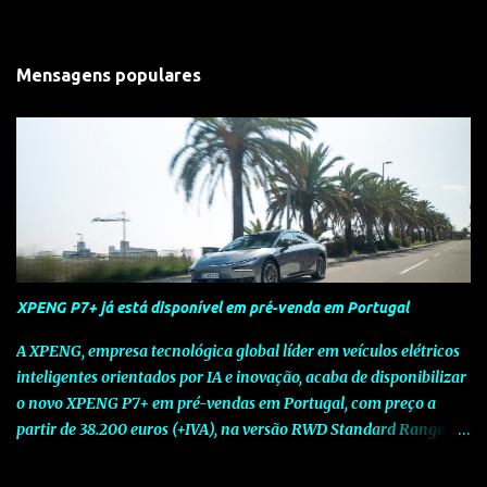
Mensagens populares
XPENG P7+ já está disponível em pré-venda em Portugal
A XPENG, empresa tecnológica global líder em veículos elétricos
inteligentes orientados por IA e inovação, acaba de disponibilizar
o novo XPENG P7+ em pré-vendas em Portugal, com preço a
partir de 38.200 euros (+IVA), na versão RWD Standard Range.
Assinalando o próximo marco da jornada da Marca chinesa que
rompe com o tradicional na Europa, o novo XPENG P7+ chega