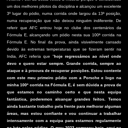
um dos melhores pilotos da disciplina e alcançou um excelente
3º lugar do pódio, numa corrida onde largou da 13ª posição,
numa recuperação que não deixou ninguém indiferente. De
referir que AFC entrou hoje no clube dos centenários da
Fórmula E, alcançando um pódio nesta sua 100ª corrida na
Fórmula E. No final da prova, ainda visivelmente cansado
devido às extremas temperaturas que se fizeram sentir na
India, AFC referia que "
hoje regressámos ao nível onde
devo e quero estar sempre. Grande corrida, sempre ao
ataque e à procura de recuperar posições. Estou contente
com este meu primeiro pódio com a Porsche e logo na
minha 100ª corrida na Fórmula E, é sem dúvida a prova de
que estamos no caminho certo e que nesta equipa
fantástica, poderemos alcançar grandes feitos. Temos
ainda bastante trabalho pela frente para melhorar algumas
áreas, mas estou confiante e vou continuar a trabalhar
intensamente com a equipa para estarmos regularmente
na luta pelos pódios. O meu 2023 começou hoje, aqui na