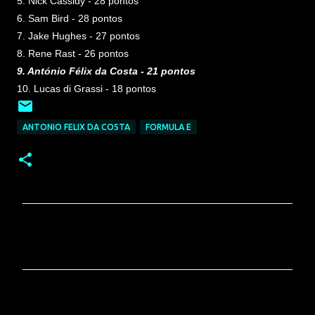
5. Nick Cassidy - 28 pontos
6. Sam Bird - 28 pontos
7. Jake Hughes - 27 pontos
8. Rene Rast - 26 pontos
9. António Félix da Costa - 21 pontos
10. Lucas di Grassi - 18 pontos
ANTONIO FELIX DA COSTA
FORMULA E
C
o
m
e
n