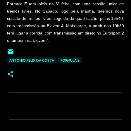
Fórmula E tem inicio na 6ª feira, com uma sessão única de
treinos livres. No Sábado, logo pela manhã, teremos nova
sessão de treinos livres, seguida da qualificação, pelas 15h40,
com transmissão na Eleven 4. Mais tarde, a partir das 19h30
terá lugar a corrida, com transmissão em direto no Eurosport 2
e também na Eleven 4.
ANTONIO FELIX DA COSTA
FORMULA E
C
o
m
e