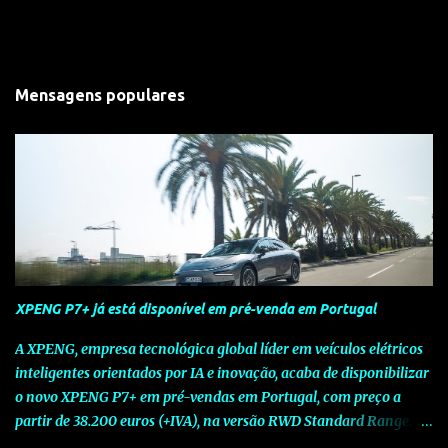
Mensagens populares
XPENG P7+ já está disponível em pré-venda em Portugal
A XPENG, empresa tecnológica global líder em veículos elétricos
inteligentes orientados por IA e inovação, acaba de disponibilizar
o novo XPENG P7+ em pré-vendas em Portugal, com preço a
partir de 38.200 euros (+IVA), na versão RWD Standard Range.
Assinalando o próximo marco da jornada da Marca chinesa que