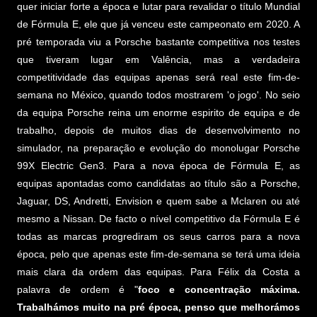
quer iniciar forte a época e lutar para revalidar o título Mundial
de Fórmula E, ele que já venceu este campeonato em 2020. A
pré temporada viu a Porsche bastante competitiva nos testes
que tiveram lugar em Valência, mas a verdadeira
competitividade das equipas apenas será real este fim-de-
semana no México, quando todos mostrarem 'o jogo'. No seio
da equipa Porsche reina um enorme espirito de equipa e de
trabalho, depois de muitos dias de desenvolvimento no
simulador, na preparação e evolução do monolugar Porsche
99X Electric Gen3. Para a nova época de Fórmula E, as
equipas apontadas como candidatas ao título são a Porsche,
Jaguar, DS, Andretti, Envision e quem sabe a Mclaren ou até
mesmo a Nissan. De facto o nível competitivo da Fórmula E é
todas as marcas progrediram os seus carros para a nova
época, pelo que apenas este fim-de-semana se terá uma ideia
mais clara da ordem das equipas. Para Félix da Costa a
palavra de ordem é "
foco e concentração máxima.
Trabalhámos muito na pré época, penso que melhorámos