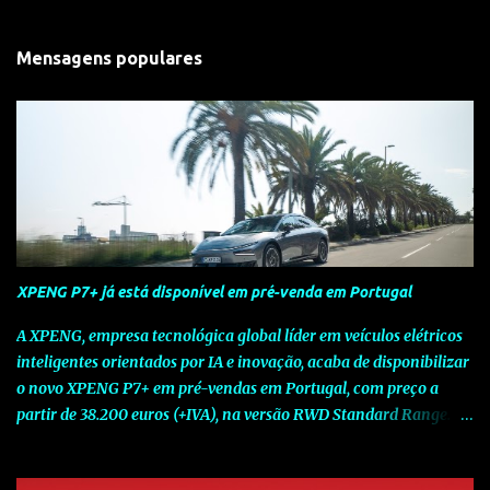
Mensagens populares
XPENG P7+ já está disponível em pré-venda em Portugal
A XPENG, empresa tecnológica global líder em veículos elétricos
inteligentes orientados por IA e inovação, acaba de disponibilizar
o novo XPENG P7+ em pré-vendas em Portugal, com preço a
partir de 38.200 euros (+IVA), na versão RWD Standard Range.
Assinalando o próximo marco da jornada da Marca chinesa que
rompe com o tradicional na Europa, o novo XPENG P7+ chega