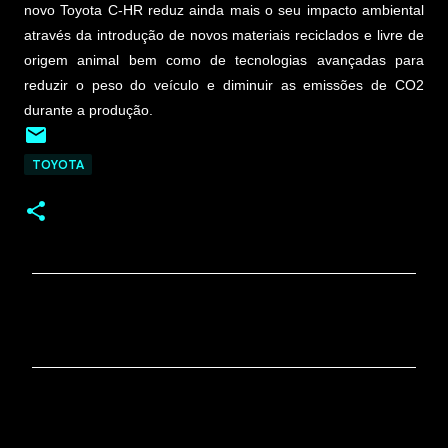
novo Toyota C-HR reduz ainda mais o seu impacto ambiental
através da introdução de novos materiais reciclados e livre de
origem animal bem como de tecnologias avançadas para
reduzir o peso do veículo e diminuir as emissões de CO2
durante a produção.
TOYOTA
C
o
m
e
n
t