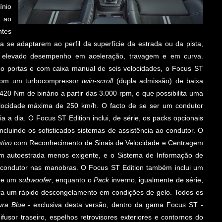
ínio
a ao
ntes
 se adaptarem ao perfil da superfície da estrada ou da pista,
de elevado desempenho em aceleração, travagem e em curva.
co portas e com caixa manual de seis velocidades, o Focus ST
 com um turbocompressor
twin-scroll
(dupla admissão) de baixa
20 Nm de binário a partir das 3.000 rpm, o que possibilita uma
ocidade máxima de 250 km/h. O facto de se ser um condutor
ia a dia. O Focus ST Edition inclui, de série, os packs opcionais
ncluindo os sofisticados sistemas de assistência ao condutor. O
tivo
com Reconhecimento de Sinais de Velocidade e Centragem
m autoestrada menos exigente, e o Sistema de Informação de
 condutor nas manobras. O Focus ST Edition também inclui um
s e um
subwoofer
, enquanto o
Pack
inverno, igualmente de série,
ra um rápido descongelamento em condições de gelo. Todos os
ura Blue
- exclusiva desta versão, dentro da gama Focus ST -
ifusor traseiro, espelhos retrovisores exteriores e contornos do