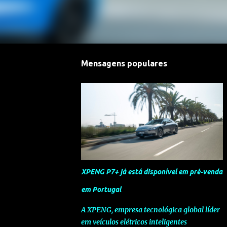
Mensagens populares
XPENG P7+ já está disponível em pré-venda
em Portugal
A XPENG, empresa tecnológica global líder
em veículos elétricos inteligentes