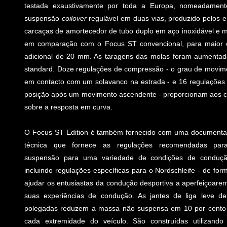
testada exaustivamente por toda a Europa, nomeadame
suspensão
coilover
regulável em duas vias, produzido pelos 
carcaças de amortecedor de tubo duplo em aço inoxidável e m
em comparação com o Focus ST convencional, para maior equ
adicional de 20 mm. As taragens das molas foram aument
standard. Doze regulações de compressão - o grau de movim
em contacto com um solavanco na estrada - e 16 regulações 
posição após um movimento ascendente - proporcionam aos co
sobre a resposta em curva.
O Focus ST Edition é também fornecido com uma document
técnica que fornece as regulações recomendadas par
suspensão para uma variedade de condições de conduçã
incluindo regulações específicas para o Nordschleife - de for
ajudar os entusiastas da condução desportiva a aperfeiçoare
suas experiências de condução. As jantes de liga leve d
polegadas reduzem a massa não suspensa em 10 por cent
cada extremidade do veículo. São construídas utilizand