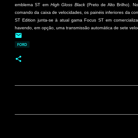
emblema ST em
High Gloss Black
(Preto de Alto Brilho). N
comando da caixa de velocidades, os painéis inferiores da con
ST Edition junta-se à atual gama Focus ST em comercializaç
havendo, em opção, uma transmissão automática de sete velo
FORD
C
o
m
e
n