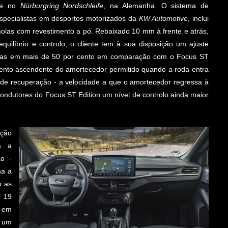
nte no
Nürburgring Nordschleife
, na Alemanha. O sistema de
especialistas em desportos motorizados da
KW Automotive
, inclui
olas com revestimento a pó. Rebaixado 10 mm à frente e atrás,
ilíbrio e controlo, o cliente tem à sua disposição um ajuste
adas em mais de 50 por cento em comparação com o Focus ST
ento ascendente do amortecedor permitido quando a roda entra
de recuperação - a velocidade a que o amortecedor regressa à
ndutores do Focus ST Edition um nível de controlo ainda maior
ação
a a
o -
ma a
m as
e 19
o em
o um