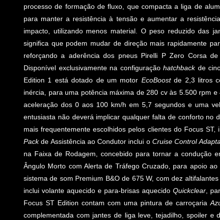
processo de formação de fluxo, que compacta a liga de alum
para manter a resistência à tensão e aumentar a resistênci
impacto, utilizando menos material. O peso reduzido das ja
significa que podem mudar de direção mais rapidamente para
reforçando a aderência dos pneus Pirelli P Zero Corsa 
Disponível exclusivamente na configuração
hatchback
de cin
Edition 1 está dotado de um motor
EcoBoost
de 2,3 litros
inércia, para uma potência máxima de 280 cv às 5.500 rpm e 4
aceleração dos 0 aos 100 km/h em 5,7 segundos e uma vel
entusiasta não deverá implicar qualquer falta de conforto no d
mais frequentemente escolhidos pelos clientes do Focus ST, i
Pack
de Assistência ao Condutor inclui o
Cruise Control Adapta
na Faixa de Rodagem, concebido para tornar a condução e
Ângulo Morto com Alerta de Tráfego Cruzado, para apoio ao
sistema de som Premium B&O de 675 W, com dez altifalante
inclui volante aquecido e para-brisas aquecido
Quickclear
, pa
Focus ST Edition contam com uma pintura de carroçaria
Az
complementada com jantes de liga leve, tejadilho, spoiler e d