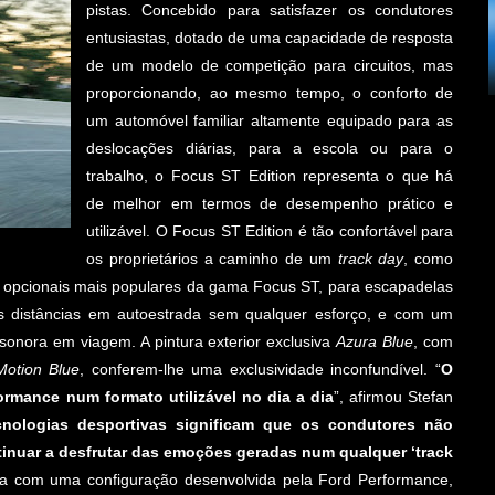
pistas. Concebido para satisfazer os condutores
entusiastas, dotado de uma capacidade de resposta
de um modelo de competição para circuitos, mas
proporcionando, ao mesmo tempo, o conforto de
um automóvel familiar altamente equipado para as
deslocações diárias, para a escola ou para o
trabalho, o Focus ST Edition representa o que há
de melhor em termos de desempenho prático e
utilizável. O Focus ST Edition é tão confortável para
os proprietários a caminho de um
track day
, como
e opcionais mais populares da gama Focus ST, para escapadelas
s distâncias em autoestrada sem qualquer esforço, e com um
onora em viagem. A pintura exterior exclusiva
Azura Blue
, com
Motion Blue
, conferem-lhe uma exclusividade inconfundível. “
O
rmance num formato utilizável no dia a dia
”, afirmou Stefan
cnologias desportivas significam que os condutores não
inuar a desfrutar das emoções geradas num qualquer ‘track
ida com uma configuração desenvolvida pela Ford Performance,