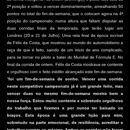
2ª posição e voltou a vencer dominantemente, amealhando 50
pontos no total do fim-de-semana, que o colocam agora na 4ª
posição do campeonato, numa altura que faltam disputar as
duas corridas finais da temporada, que terão lugar em
Londres (20 e 21 de Julho). Uma reta final de época incrível
de Félix da Costa, que mostrou ao mundo do automobilismo a
raça de que é feito, saindo de um inicio de ano complicado,
para se tornar no piloto a bater do Mundial de Fórmula E. No
final da corrida de ontem, Félix da Costa mostrava-se contente
e orgulhoso com o feito inédito alcançado este fim-de-semana:
"
foi um fim-de-semana de sonho. Vencer uma corrida
neste competitivo campeonato já é um grande feito, mas
vencer duas no mesmo fim-de-semana mostra bem a
nossa força. Estou muito contente e sobretudo orgulhoso
do trabalho que fizemos e por nunca ter baixado os
braços. Esta época é uma grande lição para mim,
sobretudo na parte emocional, de resiliência, acreditar e
trabalhar sempre ao máximo. Ambas as corridas não foram