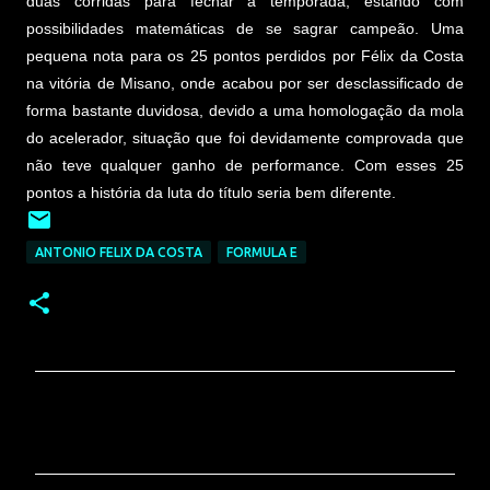
duas corridas para fechar a temporada, estando com
possibilidades matemáticas de se sagrar campeão. Uma
pequena nota para os 25 pontos perdidos por Félix da Costa
na vitória de Misano, onde acabou por ser desclassificado de
forma bastante duvidosa, devido a uma homologação da mola
do acelerador, situação que foi devidamente comprovada que
não teve qualquer ganho de performance. Com esses 25
pontos a história da luta do título seria bem diferente.
ANTONIO FELIX DA COSTA
FORMULA E
C
o
m