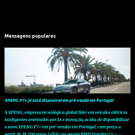
Mensagens populares
XPENG P7+ já está disponível em pré-venda em Portugal
A XPENG, empresa tecnológica global líder em veículos elétricos
inteligentes orientados por IA e inovação, acaba de disponibilizar
o novo XPENG P7+ em pré-vendas em Portugal, com preço a
partir de 38.200 euros (+IVA), na versão RWD Standard Range.