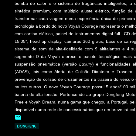
bomba de calor e o sistema de fragâncias inteligentes, a
sintética premium, com múltiplo ajuste elétrico, função 
transformar cada viagem numa experiência única de primeira
tecnologia a bordo do novo Voyah Courage representa o melho
com cortina elétrica, painel de instrumentos digital full LCD d
15,05”, head up display, câmaras 360 graus, base de carre
sistema de som de alta-fidelidade com 9 altifalantes e 4
segmento D da Voyah oferece o pacote tecnológico mais
suspensão pneumática (versão
Luxury
) e funcionalidades 
(ADAS), tais como Alerta de Colisão Dianteira e Traseira
prevenção de colisão de cruzamentos na traseira do veículo 
muitos outros. O novo Voyah Courage possui 5 anos/100 mil 
bateria de alta tensão. Pertencendo ao grupo Dongfeng Moto
Free e Voyah Dream, numa gama que chegou a Portugal, pela
disponível numa rede de concessionários que em breve irá cobrir
DONGFENG