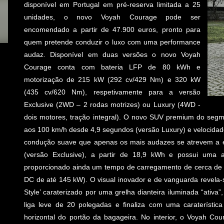
disponível em Portugal em pré-reserva limitada a 25
unidades, o novo Voyah Courage pode ser
encomendado a partir de 47.900 euros, pronto para
quem pretende conduzir o luxo com uma performance
audaz. Disponível em duas versões o novo Voyah
Courage conta com bateria LFP de 80 kWh e
motorização de 215 kW (292 cv/429 Nm) e 320 kW
(435 cv/620 Nm), respetivamente para a versão
Exclusive (2WD – 2 rodas motrizes) ou Luxury (4WD -
dois motores, tração integral). O novo SUV premium do se
aos 100 km/h desde 4,9 segundos (versão Luxury) e velocida
condução suave que apenas os mais audazes se atrevem a 
(versão Exclusive), a partir de 18,9 kWh e possui uma
proporcionado ainda um tempo de carregamento de cerca de 
DC de até 145 kW). O visual inovador e de vanguarda revela-s
Style’ caraterizado por uma grelha dianteira iluminada “ativ
liga leve de 20 polegadas e finaliza com uma caraterística
horizontal do portão da bagageira. No interior, o Voyah Co