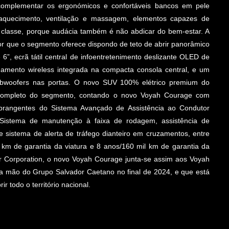
 complementar os ergonómicos e confortáveis bancos em pele
de aquecimento, ventilação e massagem, elementos capazes de
 classe, porque audácia também é não abdicar do bem-estar. A
r que o segmento oferece dispondo de teto de abrir panorâmico
e 6”, ecrã tátil central de infoentretenimento deslizante OLED de
gamento wireless integrada na compacta consola central, e um
 subwoofers nas portas. O novo SUV 100% elétrico premium do
 completo do segmento, contando o novo Voyah Courage com
abrangentes do Sistema Avançado de Assistência ao Condutor
, Sistema de manutenção à faixa de rodagem, assistência de
e sistema de alerta de tráfego dianteiro em cruzamentos, entre
km de garantia da viatura e 8 anos/160 mil km de garantia da
r Corporation, o novo Voyah Courage junta-se assim aos Voyah
 mão do Grupo Salvador Caetano no final de 2024, e que está
 todo o território nacional.